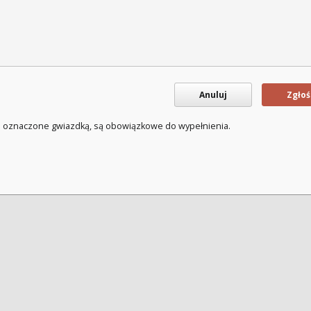
Anuluj
Zgłoś
a oznaczone gwiazdką, są obowiązkowe do wypełnienia.