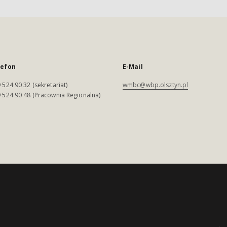
lefon
E-Mail
 524 90 32 (sekretariat)
wmbc@wbp.olsztyn.pl
 524 90 48 (Pracownia Regionalna)