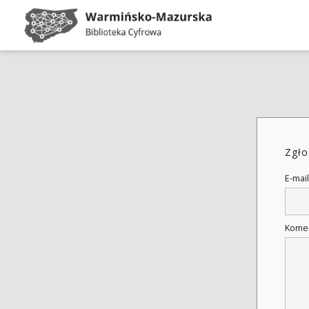
Zgło
E-mail
Kome