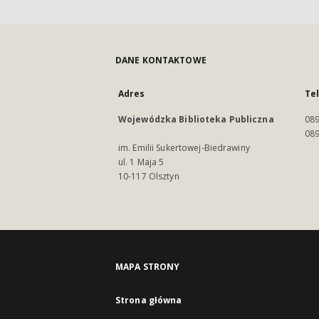
DANE KONTAKTOWE
Adres
Te
Wojewódzka Biblioteka Publiczna
089
089
im. Emilii Sukertowej-Biedrawiny
ul. 1 Maja 5
10-117 Olsztyn
MAPA STRONY
Strona główna