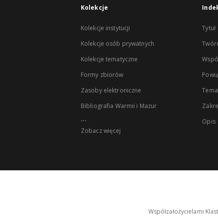
Kolekcje
Inde
Kolekcje instytucji
Tytuł
Kolekcje osób prywatnych
Twór
Kolekcje tematyczne
Wspó
Formy zbiorów
Powią
Zasoby elektroniczne
Tema
Bibliografia Warmii i Mazur
Zakr
...
Opis
Zobacz więcej
Współzałożycielami Klas