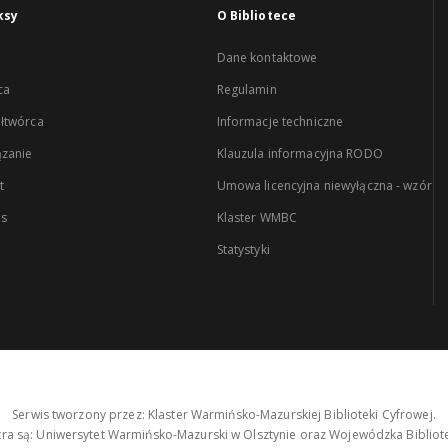
ksy
O Bibliotece
Dane kontaktowe
ca
Regulamin
łtwórca
Informacje techniczne
zanie
Klauzula informacyjna RODO
t
Umowa licencyjna niewyłączna - wzór
es
Klaster WMBC
Statystyki
Serwis tworzony przez: Klaster Warmińsko-Mazurskiej Biblioteki Cyfrowej.
tra są: Uniwersytet Warmińsko-Mazurski w Olsztynie oraz Wojewódzka Bibliote