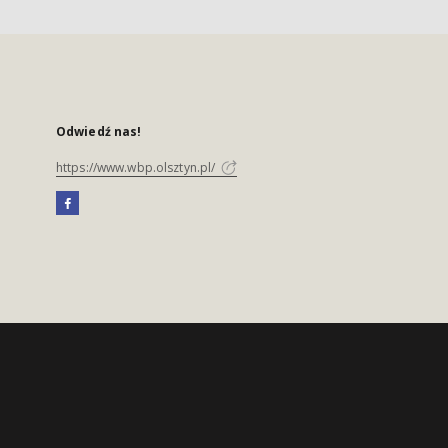
Odwiedź nas!
https://www.wbp.olsztyn.pl/