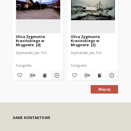
Ulica Zygmunta
Ulica Zygmunta
Ul
Krasińskiego w
Krasińskiego w
Kr
Mrągowie. [4]
Mrągowie. [2]
Mr
Szymański, Jan. Fot.
Szymański, Jan. Fot.
Szy
fotografia
fotografia
fot
Więcej
DANE KONTAKTOWE