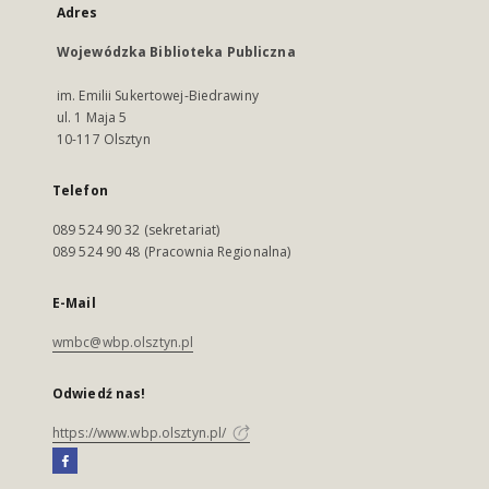
Adres
Wojewódzka Biblioteka Publiczna
im. Emilii Sukertowej-Biedrawiny
ul. 1 Maja 5
10-117 Olsztyn
Telefon
089 524 90 32 (sekretariat)
089 524 90 48 (Pracownia Regionalna)
E-Mail
wmbc@wbp.olsztyn.pl
Odwiedź nas!
https://www.wbp.olsztyn.pl/