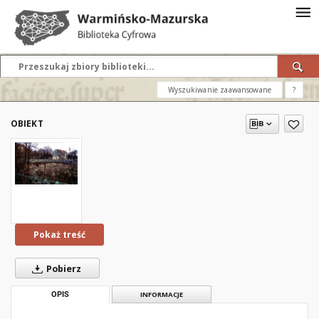
Wyszukiwanie zaawansowane
?
OBIEKT
Pokaż treść
Pobierz
OPIS
INFORMACJE