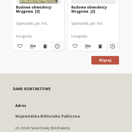
Budowa obwodnicy
Budowa obwodnicy
Bu
Mrągowa. [3]
Mrągowa. [2]
Ma
Szymański, Jan. Fot.
Szymański, Jan. Fot.
Szy
fotografia
fotografia
fot
Więcej
DANE KONTAKTOWE
Adres
Wojewódzka Biblioteka Publiczna
im. Emilii Sukertowej-Biedrawiny