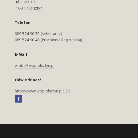
ul. 1 Maja 5
10-117 Olsztyn
Telefon
089 524 90 32 (sekretariat)
089 524 90 48 (Pracownia Regionalna)
E-Mail
wmbc@wbp.olsztyn.pl
Odwiedź nas!
https://www.wbp.olsztyn.pl/