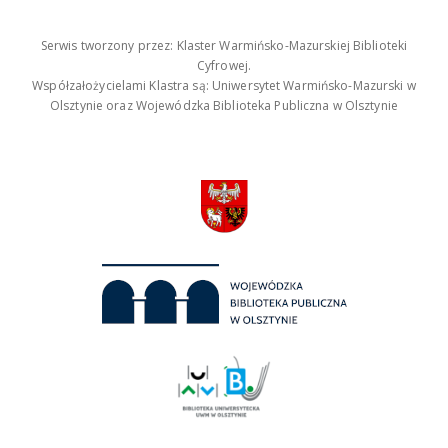
Serwis tworzony przez: Klaster Warmińsko-Mazurskiej Biblioteki
Cyfrowej.
Współzałożycielami Klastra są: Uniwersytet Warmińsko-Mazurski w
Olsztynie oraz Wojewódzka Biblioteka Publiczna w Olsztynie