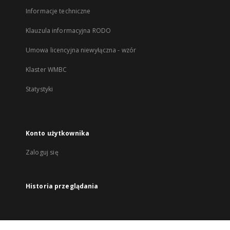
Informacje techniczne
Klauzula informacyjna RODO
Umowa licencyjna niewyłączna - wzór
Klaster WMBC
Statystyki
Konto użytkownika
Zaloguj się
Historia przeglądania