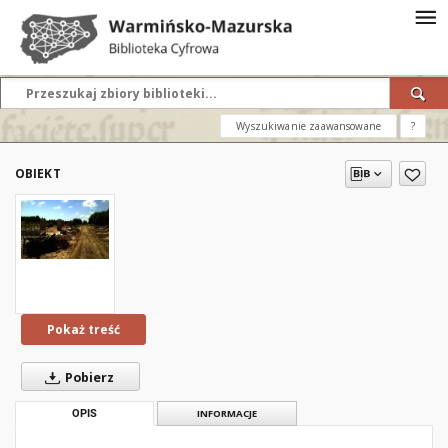
Wyszukiwanie zaawansowane
?
OBIEKT
Pokaż treść
Pobierz
OPIS
INFORMACJE