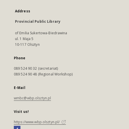
Address
Provincial Public Library
of Emilia Sukertowa-Biedrawina
ul. 1 Maja 5
10-117 Olsztyn
Phone
089 524 90 32 (secretariat)
089 524 90 48 (Regional Workshop)
E-Mail
wmbc@wbp.olsztyn.pl
Visit us!
https://www.wbp.olsztyn.pl/