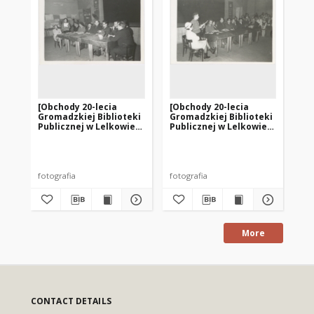
[Obchody 20-lecia
[Obchody 20-lecia
[O
Gromadzkiej Biblioteki
Gromadzkiej Biblioteki
Wo
Publicznej w Lelkowie.
Publicznej w Lelkowie.
Mie
1]
2]
Pu
1]
fotografia
fotografia
fot
More
CONTACT DETAILS