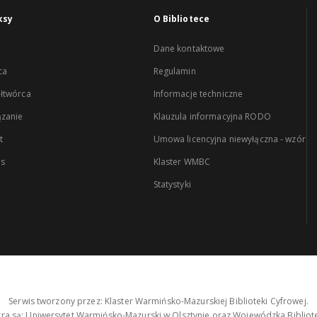
ksy
O Bibliotece
Dane kontaktowe
ca
Regulamin
łtwórca
Informacje techniczne
zanie
Klauzula informacyjna RODO
t
Umowa licencyjna niewyłączna - wzór
es
Klaster WMBC
Statystyki
Serwis tworzony przez: Klaster Warmińsko-Mazurskiej Biblioteki Cyfrowej.
tra są: Uniwersytet Warmińsko-Mazurski w Olsztynie oraz Wojewódzka Bibliote