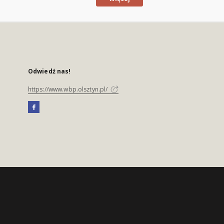
Odwiedź nas!
https://www.wbp.olsztyn.pl/