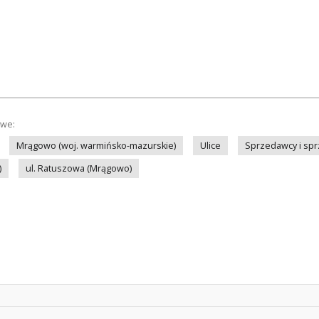
owe:
Mrągowo (woj. warmińsko-mazurskie)
Ulice
Sprzedawcy i sp
)
ul. Ratuszowa (Mrągowo)