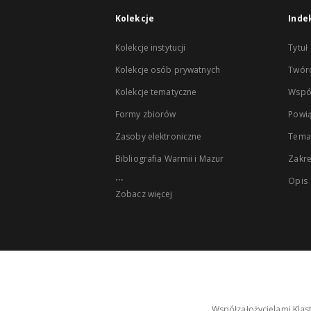
Kolekcje
Inde
Kolekcje instytucji
Tytuł
Kolekcje osób prywatnych
Twór
Kolekcje tematyczne
Wspó
Formy zbiorów
Powią
Zasoby elektroniczne
Tema
Bibliografia Warmii i Mazur
Zakr
...
Opis
Zobacz więcej
Współzałożycielami Klas