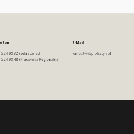
lefon
E-Mail
 524 90 32 (sekretariat)
wmbc@wbp.olsztyn.pl
 524 90 48 (Pracownia Regionalna)