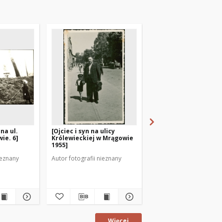
na ul.
[Ojciec i syn na ulicy
[Konna przejażdżka u
ie. 6]
Królewieckiej w Mrągowie
Armii Czerwonej w
1955]
Mrągowie]
ieznany
Autor fotografii nieznany
Autor fotografii nieznan
fotografia
Więcej