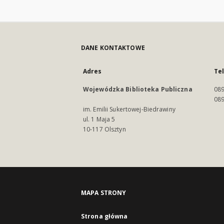
DANE KONTAKTOWE
Adres
Te
Wojewódzka Biblioteka Publiczna
089
089
im. Emilii Sukertowej-Biedrawiny
ul. 1 Maja 5
10-117 Olsztyn
MAPA STRONY
Strona główna