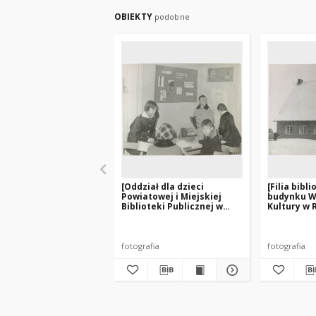
OBIEKTY
podobne
[Oddział dla dzieci
[Filia bibl
Powiatowej i Miejskiej
budynku W
Biblioteki Publicznej w
Kultury w 
Biskupcu]
fotografia
fotografia