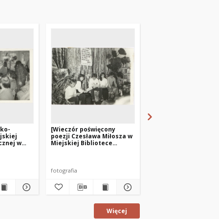
cko-
[Wieczór poświęcony
[Obchody 25-lecia
jskiej
poezji Czesława Miłosza w
Powiatowej i Miejskie
cznej w
Miejskiej Bibliotece
Biblioteki Publicznej
Publicznej w Biskupcu]
Biskupcu]
fotografia
fotografia
Więcej