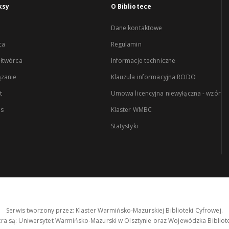
ksy
O Bibliotece
Dane kontaktowe
ca
Regulamin
łtwórca
Informacje techniczne
zanie
Klauzula informacyjna RODO
t
Umowa licencyjna niewyłączna - wzór
es
Klaster WMBC
Statystyki
Serwis tworzony przez: Klaster Warmińsko-Mazurskiej Biblioteki Cyfrowej.
tra są: Uniwersytet Warmińsko-Mazurski w Olsztynie oraz Wojewódzka Bibliote