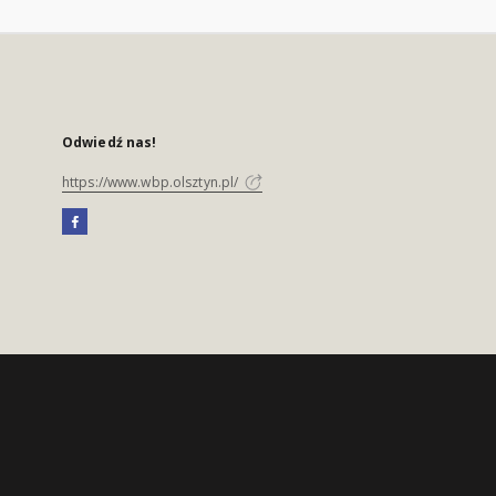
Odwiedź nas!
https://www.wbp.olsztyn.pl/