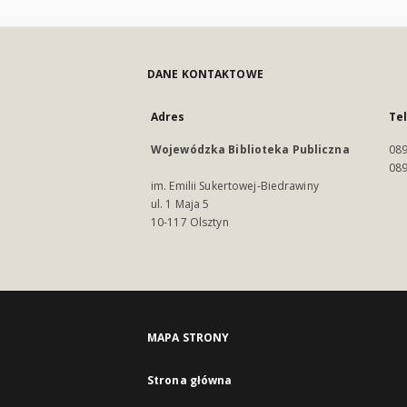
DANE KONTAKTOWE
Adres
Te
Wojewódzka Biblioteka Publiczna
089
089
im. Emilii Sukertowej-Biedrawiny
ul. 1 Maja 5
10-117 Olsztyn
MAPA STRONY
Strona główna