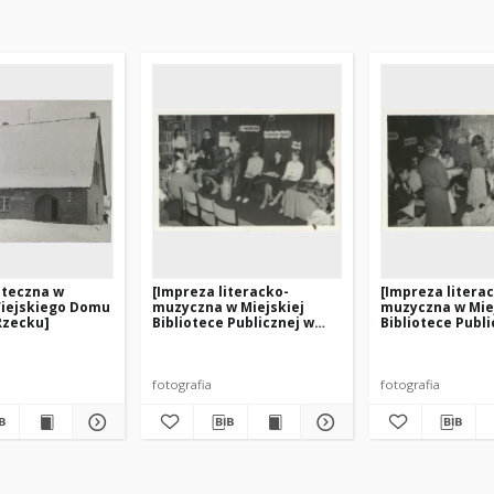
ioteczna w
[Impreza literacko-
[Impreza litera
iejskiego Domu
muzyczna w Miejskiej
muzyczna w Mie
Rzecku]
Bibliotece Publicznej w
Bibliotece Publi
Biskupcu. 1]
Biskupcu. 2]
fotografia
fotografia