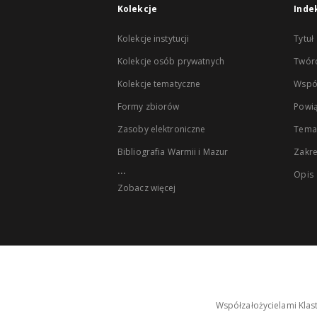
Kolekcje
Inde
Kolekcje instytucji
Tytuł
Kolekcje osób prywatnych
Twór
Kolekcje tematyczne
Wspó
Formy zbiorów
Powią
Zasoby elektroniczne
Tema
Bibliografia Warmii i Mazur
Zakr
...
Opis
Zobacz więcej
Współzałożycielami Klas