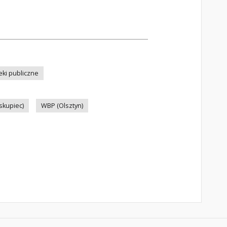
teki publiczne
iskupiec)
WBP (Olsztyn)