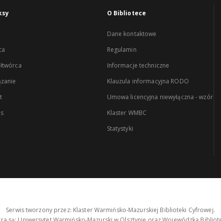
ksy
O Bibliotece
Dane kontaktowe
ca
Regulamin
łtwórca
Informacje techniczne
zanie
Klauzula informacyjna RODO
t
Umowa licencyjna niewyłączna - wzór
es
Klaster WMBC
Statystyki
Serwis tworzony przez: Klaster Warmińsko-Mazurskiej Biblioteki Cyfrowej.
tra są: Uniwersytet Warmińsko-Mazurski w Olsztynie oraz Wojewódzka Bibliote