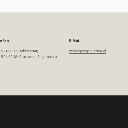
lefon
E-Mail
 524 90 32 (sekretariat)
wmbc@wbp.olsztyn.pl
 524 90 48 (Pracownia Regionalna)