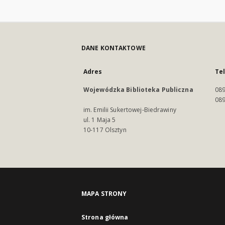
DANE KONTAKTOWE
Adres
Te
Wojewódzka Biblioteka Publiczna
089
089
im. Emilii Sukertowej-Biedrawiny
ul. 1 Maja 5
10-117 Olsztyn
MAPA STRONY
Strona główna