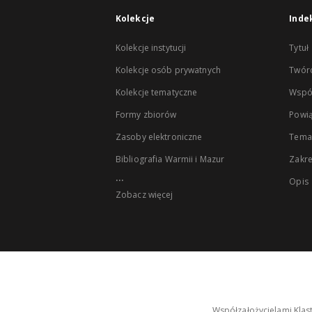
Kolekcje
Inde
Kolekcje instytucji
Tytuł
Kolekcje osób prywatnych
Twór
Kolekcje tematyczne
Wspó
Formy zbiorów
Powią
Zasoby elektroniczne
Tema
Bibliografia Warmii i Mazur
Zakr
...
Opis
Zobacz więcej
Współzałożycielami Klas