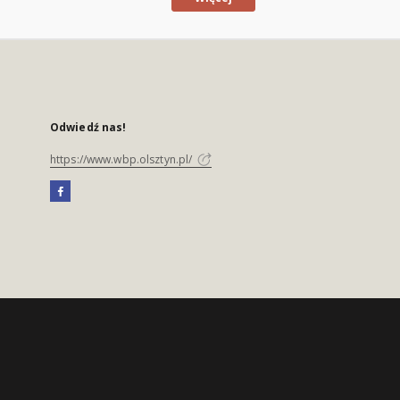
Odwiedź nas!
https://www.wbp.olsztyn.pl/