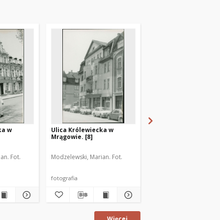
ka w
Ulica Królewiecka w
[Kamienica na ul.
Mrągowie. [8]
Warszawskiej w Mrąg
2]
an. Fot.
Modzelewski, Marian. Fot.
Modzelewski, Marian. Fo
fotografia
fotografia
Więcej