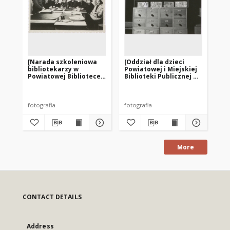
[Narada szkoleniowa
[Oddział dla dzieci
[Od
bibliotekarzy w
Powiatowej i Miejskiej
Po
Powiatowej Bibliotece
Biblioteki Publicznej w
Bib
Publicznej w
Działdowie. 1]
Dz
Działdowie]
fotografia
fotografia
fot
More
CONTACT DETAILS
Address