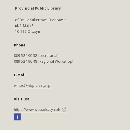
Provincial Public Library
of Emilia Sukertowa-Biedrawina
ul. 1 Maja 5
10-117 Olsztyn
Phone
089 524 90 32 (secretariat)
089 524 90 48 (Regional Workshop)
E-Mail
wmbc@wbp.olsztyn.pl
Visit us!
https://www.wbp.olsztyn.pl/