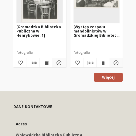
[Gromadzka Biblioteka
[Występ zespołu
[G
Publiczna w
mandolinistów w
Pu
Henrykowie. 1]
Gromadzkiej Bibliotece
He
Publicznej w
Henrykowie]
fotografia
fotografia
fot
Więcej
DANE KONTAKTOWE
Adres
Wojewódzka Biblioteka Publiczna