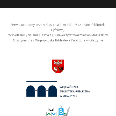
Serwis tworzony przez: Klaster Warmińsko-Mazurskiej Biblioteki
Cyfrowej.
Współzałożycielami Klastra są: Uniwersytet Warmińsko-Mazurski w
Olsztynie oraz Wojewódzka Biblioteka Publiczna w Olsztynie