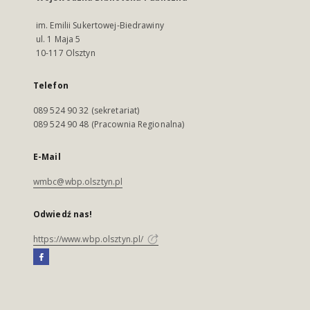
im. Emilii Sukertowej-Biedrawiny
ul. 1 Maja 5
10-117 Olsztyn
Telefon
089 524 90 32 (sekretariat)
089 524 90 48 (Pracownia Regionalna)
E-Mail
wmbc@wbp.olsztyn.pl
Odwiedź nas!
https://www.wbp.olsztyn.pl/