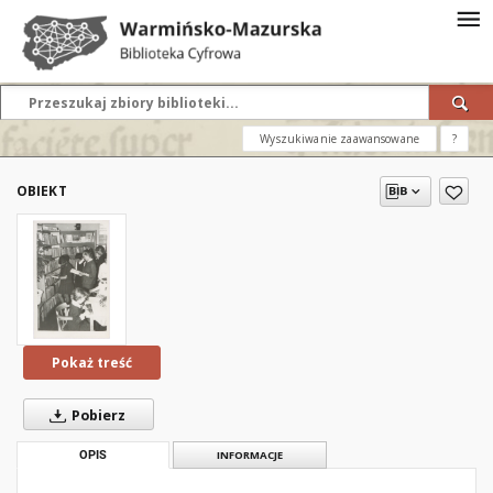
Wyszukiwanie zaawansowane
?
OBIEKT
Pokaż treść
Pobierz
OPIS
INFORMACJE