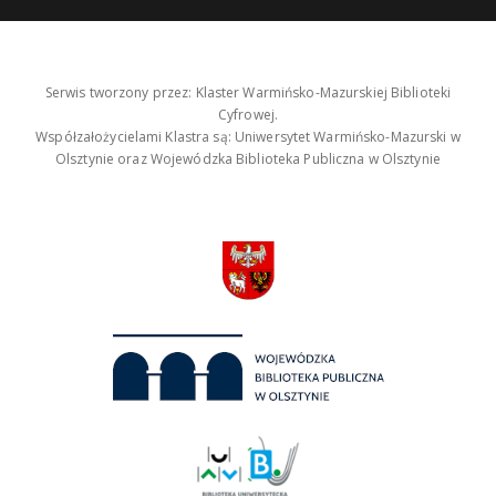
Serwis tworzony przez: Klaster Warmińsko-Mazurskiej Biblioteki
Cyfrowej.
Współzałożycielami Klastra są: Uniwersytet Warmińsko-Mazurski w
Olsztynie oraz Wojewódzka Biblioteka Publiczna w Olsztynie