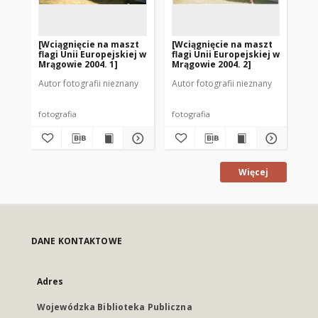
[Wciągnięcie na maszt
[Wciągnięcie na maszt
[W
flagi Unii Europejskiej w
flagi Unii Europejskiej w
fla
Mrągowie 2004. 1]
Mrągowie 2004. 2]
Mr
Autor fotografii nieznany
Autor fotografii nieznany
Aut
fotografia
fotografia
fot
Więcej
DANE KONTAKTOWE
Adres
Wojewódzka Biblioteka Publiczna