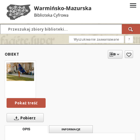
Wyszukiwanie zaawansowane
?
OBIEKT
Pokaż treść
Pobierz
OPIS
INFORMACJE