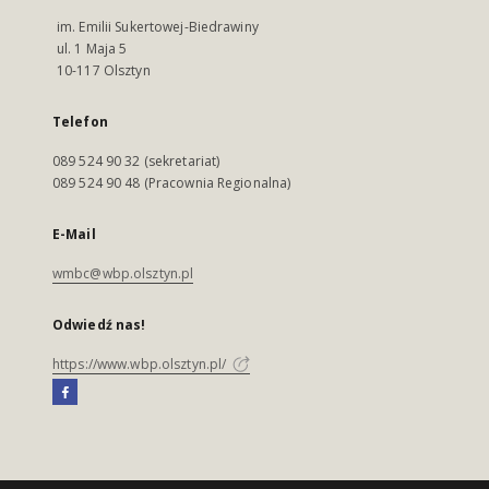
im. Emilii Sukertowej-Biedrawiny
ul. 1 Maja 5
10-117 Olsztyn
Telefon
089 524 90 32 (sekretariat)
089 524 90 48 (Pracownia Regionalna)
E-Mail
wmbc@wbp.olsztyn.pl
Odwiedź nas!
https://www.wbp.olsztyn.pl/