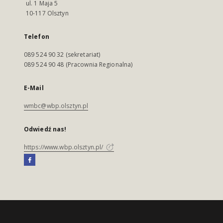
ul. 1 Maja 5
10-117 Olsztyn
Telefon
089 524 90 32 (sekretariat)
089 524 90 48 (Pracownia Regionalna)
E-Mail
wmbc@wbp.olsztyn.pl
Odwiedź nas!
https://www.wbp.olsztyn.pl/