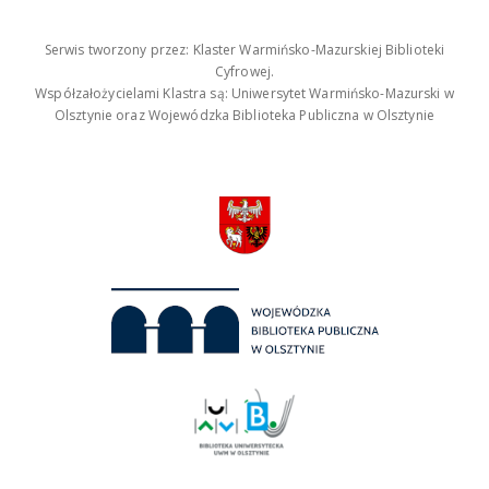
Serwis tworzony przez: Klaster Warmińsko-Mazurskiej Biblioteki
Cyfrowej.
Współzałożycielami Klastra są: Uniwersytet Warmińsko-Mazurski w
Olsztynie oraz Wojewódzka Biblioteka Publiczna w Olsztynie