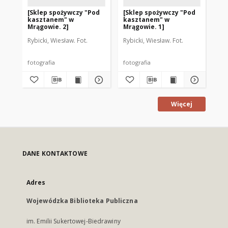
[Sklep spożywczy "Pod
[Sklep spożywczy "Pod
[S
kasztanem" w
kasztanem" w
Mr
Mrągowie. 2]
Mrągowie. 1]
Rybicki, Wiesław. Fot.
Rybicki, Wiesław. Fot.
Aut
fotografia
fotografia
fot
Więcej
DANE KONTAKTOWE
Adres
Wojewódzka Biblioteka Publiczna
im. Emilii Sukertowej-Biedrawiny