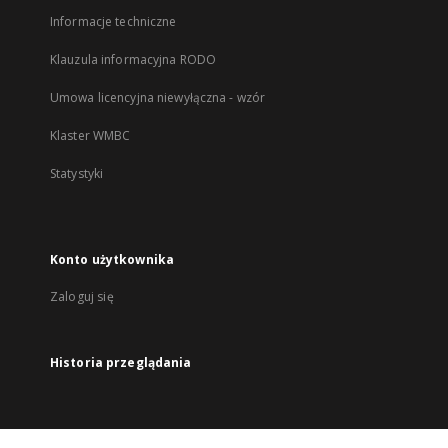
Informacje techniczne
Klauzula informacyjna RODO
Umowa licencyjna niewyłączna - wzór
Klaster WMBC
Statystyki
Konto użytkownika
Zaloguj się
Historia przeglądania