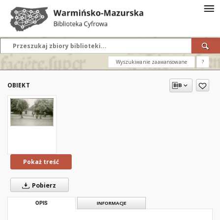
Wyszukiwanie zaawansowane
?
OBIEKT
Pokaż treść
Pobierz
OPIS
INFORMACJE