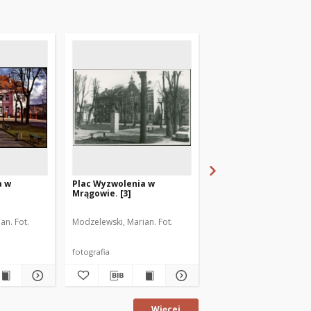
a w
Plac Wyzwolenia w
[Uroczystość przy po
Mrągowie. [3]
Rocha w Mrągowie. 2]
an. Fot.
Modzelewski, Marian. Fot.
Rybicki, Wiesław. Fot.
fotografia
fotografia
Więcej