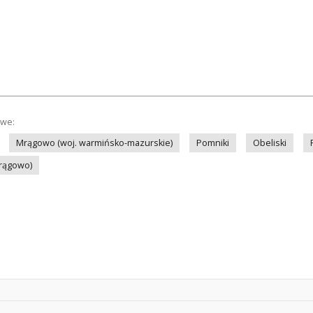
owe:
Mrągowo (woj. warmińsko-mazurskie)
Pomniki
Obeliski
rągowo)