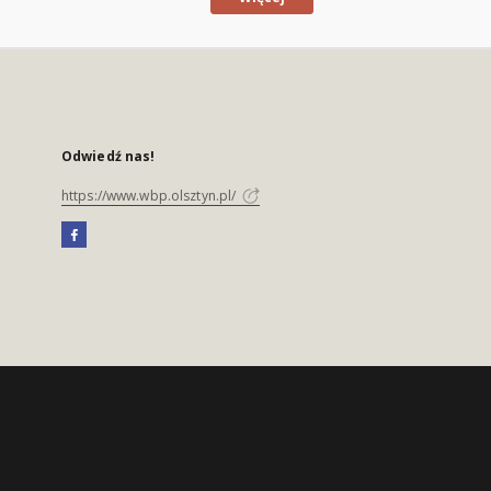
Odwiedź nas!
https://www.wbp.olsztyn.pl/