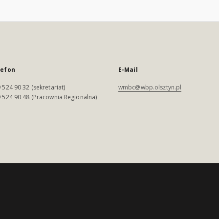
lefon
E-Mail
 524 90 32 (sekretariat)
wmbc@wbp.olsztyn.pl
 524 90 48 (Pracownia Regionalna)