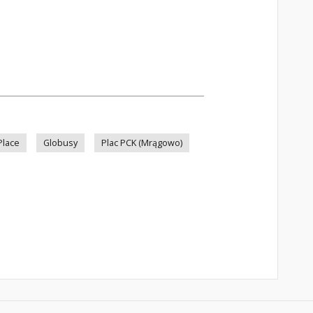
Place
Globusy
Plac PCK (Mrągowo)