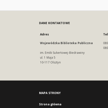
DANE KONTAKTOWE
Adres
Te
Wojewódzka Biblioteka Publiczna
089
089
im. Emilii Sukertowej-Biedrawiny
ul. 1 Maja 5
10-117 Olsztyn
MAPA STRONY
Strona główna