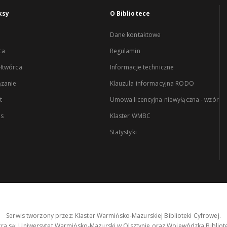
ksy
O Bibliotece
Dane kontaktowe
ca
Regulamin
łtwórca
Informacje techniczne
zanie
Klauzula informacyjna RODO
t
Umowa licencyjna niewyłączna - wzór
es
Klaster WMBC
Statystyki
Serwis tworzony przez: Klaster Warmińsko-Mazurskiej Biblioteki Cyfrowej.
tra są: Uniwersytet Warmińsko-Mazurski w Olsztynie oraz Wojewódzka Bibliote