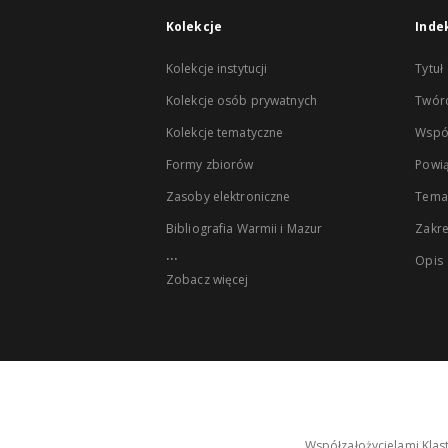
Kolekcje
Inde
Kolekcje instytucji
Tytuł
Kolekcje osób prywatnych
Twór
Kolekcje tematyczne
Wspó
Formy zbiorów
Powią
Zasoby elektroniczne
Tema
Bibliografia Warmii i Mazur
Zakr
...
Opis
Zobacz więcej
Współzałożycielami Klas