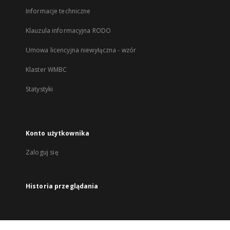
Informacje techniczne
Klauzula informacyjna RODO
Umowa licencyjna niewyłączna - wzór
Klaster WMBC
Statystyki
Konto użytkownika
Zaloguj się
Historia przeglądania