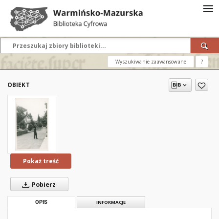
Wyszukiwanie zaawansowane
?
OBIEKT
Pokaż treść
Pobierz
OPIS
INFORMACJE