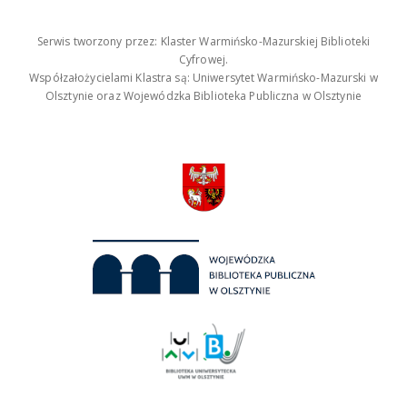
Serwis tworzony przez: Klaster Warmińsko-Mazurskiej Biblioteki
Cyfrowej.
Współzałożycielami Klastra są: Uniwersytet Warmińsko-Mazurski w
Olsztynie oraz Wojewódzka Biblioteka Publiczna w Olsztynie