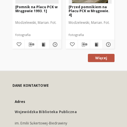
[Pomnik na Placu PCK w
[Przed pomnikiem na
Ma
Mrągowie 1993. 1]
Placu PCK w Mrągowie.
pr
4]
Mr
Modzelewski, Marian. Fot.
Modzelewski, Marian. Fot.
Aut
fotografia
fotografia
fot
Więcej
DANE KONTAKTOWE
Adres
Wojewódzka Biblioteka Publiczna
im. Emilii Sukertowej-Biedrawiny