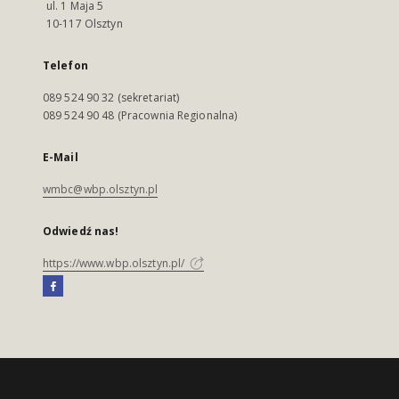
ul. 1 Maja 5
10-117 Olsztyn
Telefon
089 524 90 32 (sekretariat)
089 524 90 48 (Pracownia Regionalna)
E-Mail
wmbc@wbp.olsztyn.pl
Odwiedź nas!
https://www.wbp.olsztyn.pl/