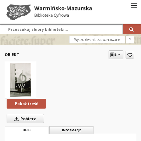
Wyszukiwanie zaawansowane
?
OBIEKT
Pokaż treść
Pobierz
OPIS
INFORMACJE