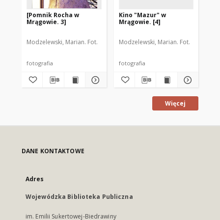
[Pomnik Rocha w
Kino "Mazur" w
Ul
Mrągowie. 3]
Mrągowie. [4]
Mr
Modzelewski, Marian. Fot.
Modzelewski, Marian. Fot.
Mod
fotografia
fotografia
fot
Więcej
DANE KONTAKTOWE
Adres
Wojewódzka Biblioteka Publiczna
im. Emilii Sukertowej-Biedrawiny