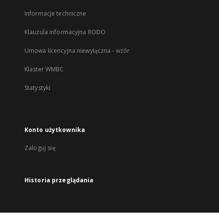
Informacje techniczne
Klauzula informacyjna RODO
Umowa licencyjna niewyłączna - wzór
Klaster WMBC
Statystyki
Konto użytkownika
Zaloguj się
Historia przeglądania