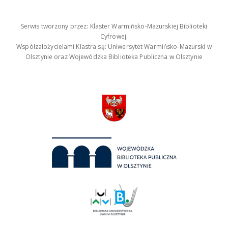
Serwis tworzony przez: Klaster Warmińsko-Mazurskiej Biblioteki
Cyfrowej.
Współzałożycielami Klastra są: Uniwersytet Warmińsko-Mazurski w
Olsztynie oraz Wojewódzka Biblioteka Publiczna w Olsztynie