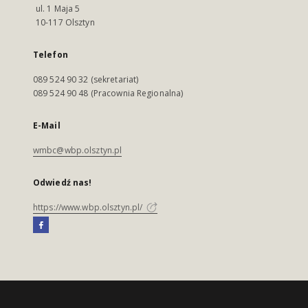
ul. 1 Maja 5
10-117 Olsztyn
Telefon
089 524 90 32 (sekretariat)
089 524 90 48 (Pracownia Regionalna)
E-Mail
wmbc@wbp.olsztyn.pl
Odwiedź nas!
https://www.wbp.olsztyn.pl/