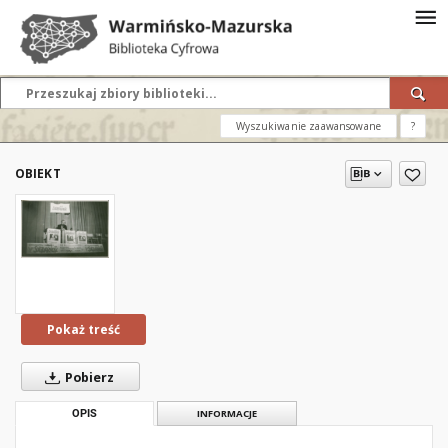
Wyszukiwanie zaawansowane
?
OBIEKT
Pokaż treść
Pobierz
OPIS
INFORMACJE