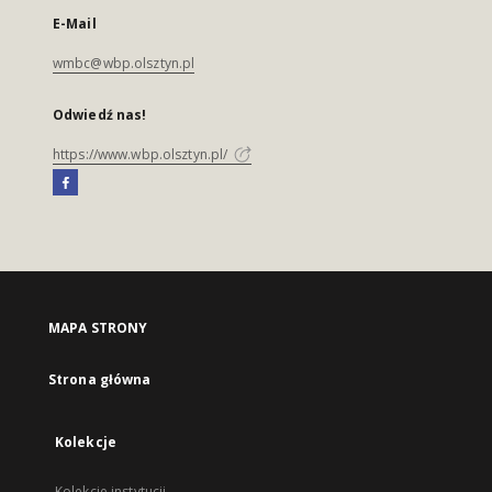
E-Mail
wmbc@wbp.olsztyn.pl
Odwiedź nas!
https://www.wbp.olsztyn.pl/
MAPA STRONY
Strona główna
Kolekcje
Kolekcje instytucji