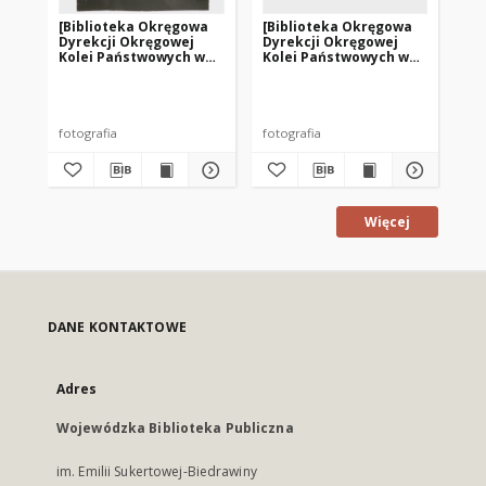
[Biblioteka Okręgowa
[Biblioteka Okręgowa
[Cz
Dyrekcji Okręgowej
Dyrekcji Okręgowej
Ok
Kolei Państwowych w
Kolei Państwowych w
Ok
Olsztynie. 1]
Olsztynie. 2]
Pa
Ol
fotografia
fotografia
fot
Więcej
DANE KONTAKTOWE
Adres
Wojewódzka Biblioteka Publiczna
im. Emilii Sukertowej-Biedrawiny