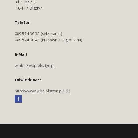
ul. 1 Maja 5
10-117 Olsztyn
Telefon
089 524 90 32 (sekretariat)
089 524 90 48 (Pracownia Regionalna)
E-Mail
wmbc@wbp.olsztyn.pl
Odwiedź nas!
https://www.wbp.olsztyn.pl/