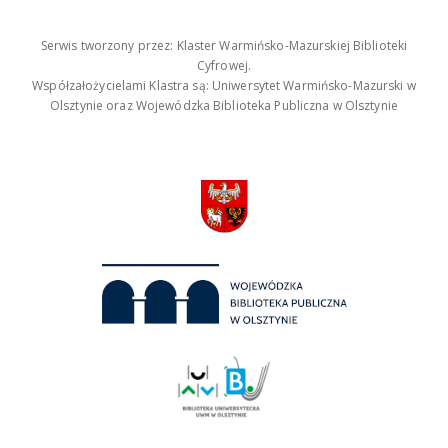
Serwis tworzony przez: Klaster Warmińsko-Mazurskiej Biblioteki
Cyfrowej.
Współzałożycielami Klastra są: Uniwersytet Warmińsko-Mazurski w
Olsztynie oraz Wojewódzka Biblioteka Publiczna w Olsztynie