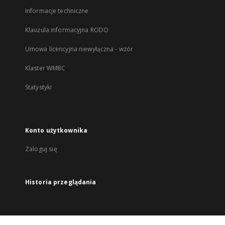
Informacje techniczne
Klauzula informacyjna RODO
Umowa licencyjna niewyłączna - wzór
Klaster WMBC
Statystyki
Konto użytkownika
Zaloguj się
Historia przeglądania