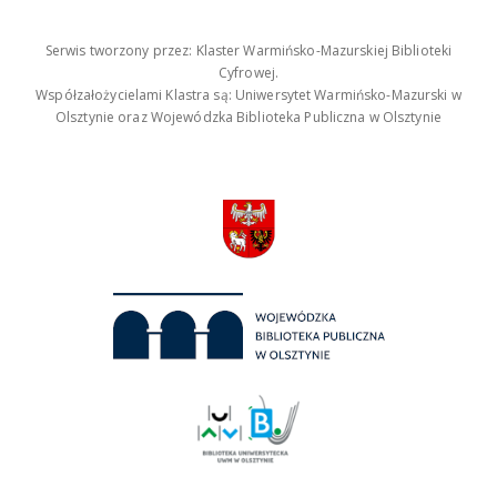
Serwis tworzony przez: Klaster Warmińsko-Mazurskiej Biblioteki
Cyfrowej.
Współzałożycielami Klastra są: Uniwersytet Warmińsko-Mazurski w
Olsztynie oraz Wojewódzka Biblioteka Publiczna w Olsztynie