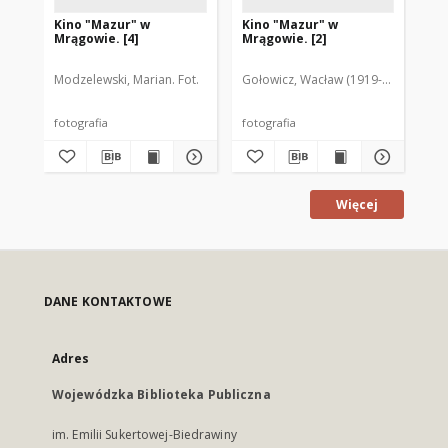
Kino "Mazur" w
Kino "Mazur" w
Ki
Mrągowie. [4]
Mrągowie. [2]
Mr
Modzelewski, Marian. Fot.
Gołowicz, Wacław (1919-1983). Fot.
Aut
fotografia
fotografia
fot
Więcej
DANE KONTAKTOWE
Adres
Wojewódzka Biblioteka Publiczna
im. Emilii Sukertowej-Biedrawiny