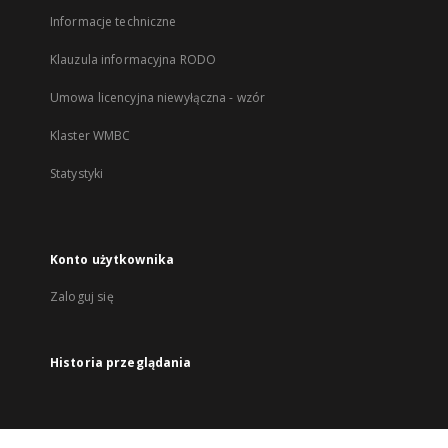
Informacje techniczne
Klauzula informacyjna RODO
Umowa licencyjna niewyłączna - wzór
Klaster WMBC
Statystyki
Konto użytkownika
Zaloguj się
Historia przeglądania