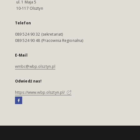
ul. 1 Maja 5
10-117 Olsztyn
Telefon
089 524 90 32 (sekretariat)
089 524 90 48 (Pracownia Regionalna)
E-Mail
wmbc@wbp.olsztyn.pl
Odwiedź nas!
https://www.wbp.olsztyn.pl/