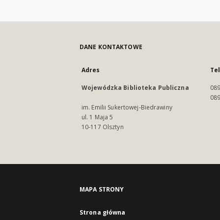
DANE KONTAKTOWE
Adres
Te
Wojewódzka Biblioteka Publiczna
089
089
im. Emilii Sukertowej-Biedrawiny
ul. 1 Maja 5
10-117 Olsztyn
MAPA STRONY
Strona główna