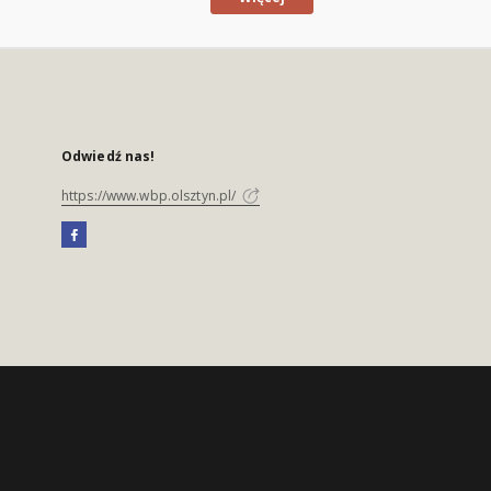
Odwiedź nas!
https://www.wbp.olsztyn.pl/