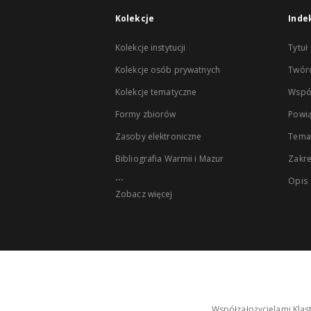
Kolekcje
Inde
Kolekcje instytucji
Tytuł
Kolekcje osób prywatnych
Twór
Kolekcje tematyczne
Wspó
Formy zbiorów
Powią
Zasoby elektroniczne
Tema
Bibliografia Warmii i Mazur
Zakr
...
Opis
Zobacz więcej
Współzałożycielami Klas