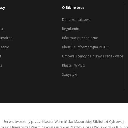
ksy
O Bibliotece
Dane kontaktowe
ca
Regulamin
łtwórca
Informacje techniczne
zanie
Klauzula informacyjna RODO
t
Umowa licencyjna niewyłączna - wzór
es
Klaster WMBC
Statystyki
Serwis tworzony przez: Klaster Warmińsko-Mazurskiej Biblioteki Cyfrowej.
tra są: Uniwersytet Warmińsko-Mazurski w Olsztynie oraz Wojewódzka Bibliote