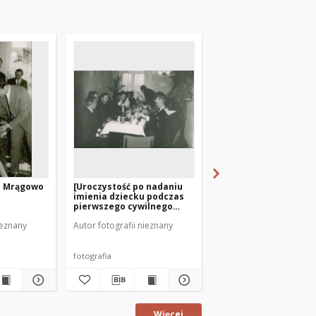
st Mrągowo
[Uroczystość po nadaniu
Wręczenie dyplomu z
imienia dziecku podczas
długoletnią pracę
pierwszego cywilnego
chrztu w Mrągowie 1969]
ieznany
Autor fotografii nieznany
Autor fotografii nieznan
fotografia
fotografia
Więcej