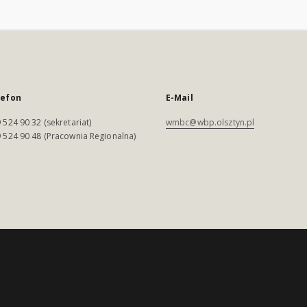
lefon
E-Mail
 524 90 32 (sekretariat)
wmbc@wbp.olsztyn.pl
 524 90 48 (Pracownia Regionalna)