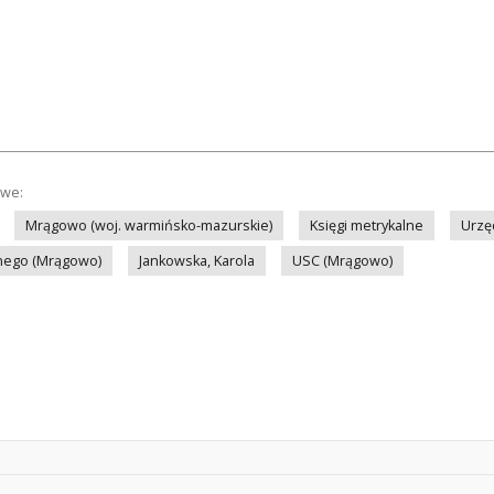
owe:
Mrągowo (woj. warmińsko-mazurskie)
Księgi metrykalne
Urzę
nego (Mrągowo)
Jankowska, Karola
USC (Mrągowo)