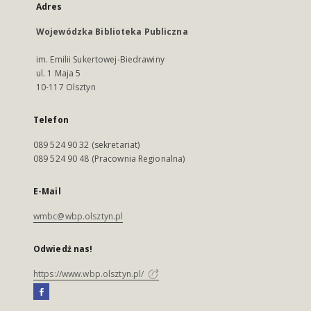
Adres
Wojewódzka Biblioteka Publiczna
im. Emilii Sukertowej-Biedrawiny
ul. 1 Maja 5
10-117 Olsztyn
Telefon
089 524 90 32 (sekretariat)
089 524 90 48 (Pracownia Regionalna)
E-Mail
wmbc@wbp.olsztyn.pl
Odwiedź nas!
https://www.wbp.olsztyn.pl/