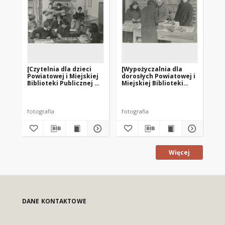
[Czytelnia dla dzieci
[Wypożyczalnia dla
[W
Powiatowej i Miejskiej
dorosłych Powiatowej i
do
Biblioteki Publicznej w
Miejskiej Biblioteki
Mie
Mrągowie]
Publicznej w Mrągowie.
Pu
1]
3]
fotografia
fotografia
fot
Więcej
DANE KONTAKTOWE