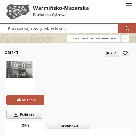
Wyszukiwanie zaawansowane
?
OBIEKT
Pokaż treść
Pobierz
OPIS
INFORMACJE