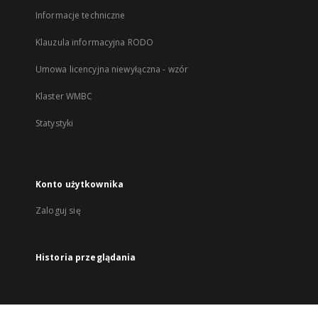
Informacje techniczne
Klauzula informacyjna RODO
Umowa licencyjna niewyłączna - wzór
Klaster WMBC
Statystyki
Konto użytkownika
Zaloguj się
Historia przeglądania