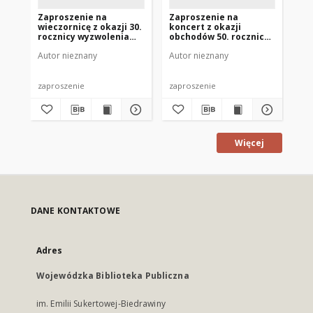
Zaproszenie na
Zaproszenie na
Za
wieczornicę z okazji 30.
koncert z okazji
sp
rocznicy wyzwolenia
obchodów 50. rocznicy
St
Mrągowa 1975
Rewolucji
19
Autor nieznany
Autor nieznany
Aut
Październikowej 1967
zaproszenie
zaproszenie
zap
Więcej
DANE KONTAKTOWE
Adres
Wojewódzka Biblioteka Publiczna
im. Emilii Sukertowej-Biedrawiny