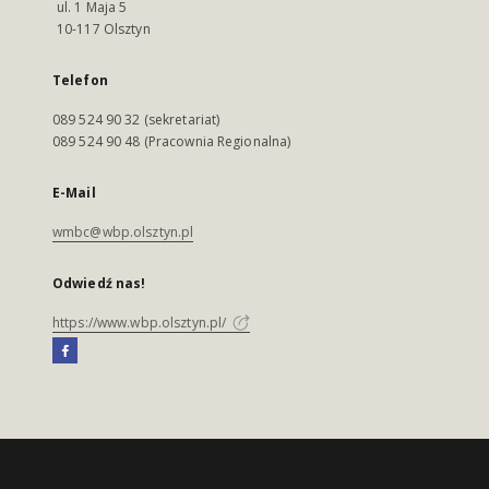
ul. 1 Maja 5
10-117 Olsztyn
Telefon
089 524 90 32 (sekretariat)
089 524 90 48 (Pracownia Regionalna)
E-Mail
wmbc@wbp.olsztyn.pl
Odwiedź nas!
https://www.wbp.olsztyn.pl/