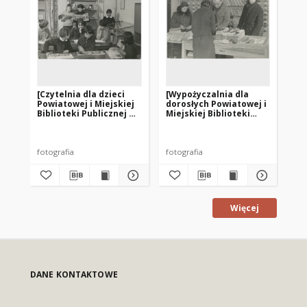
[Czytelnia dla dzieci
[Wypożyczalnia dla
[W
Powiatowej i Miejskiej
dorosłych Powiatowej i
do
Biblioteki Publicznej w
Miejskiej Biblioteki
Mie
Mrągowie]
Publicznej w Mrągowie.
Pu
1]
3]
fotografia
fotografia
fot
Więcej
DANE KONTAKTOWE