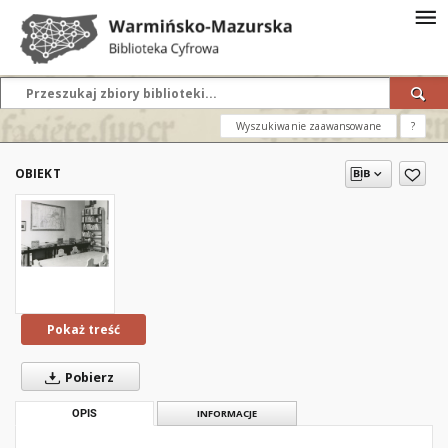
Wyszukiwanie zaawansowane
?
OBIEKT
Pokaż treść
Pobierz
OPIS
INFORMACJE