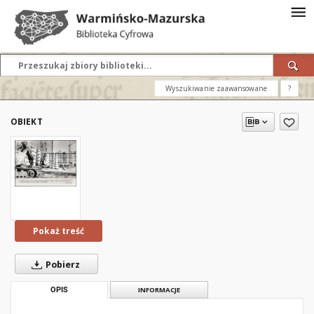
Wyszukiwanie zaawansowane
?
OBIEKT
Pokaż treść
Pobierz
OPIS
INFORMACJE