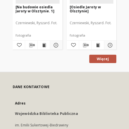
[Na budowie osiedla
[Osiedle Jaroty w
[P
Jaroty w Olsztynie. 1]
Olsztynie]
Sp
Mi
"Ja
Czerniewski, Ryszard. Fot.
Czerniewski, Ryszard. Fot.
Cze
fotografia
fotografia
fot
Więcej
DANE KONTAKTOWE
Adres
Wojewódzka Biblioteka Publiczna
im. Emilii Sukertowej-Biedrawiny