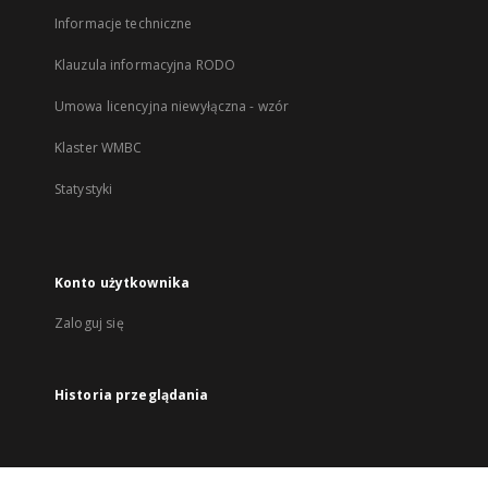
Informacje techniczne
Klauzula informacyjna RODO
Umowa licencyjna niewyłączna - wzór
Klaster WMBC
Statystyki
Konto użytkownika
Zaloguj się
Historia przeglądania