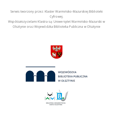
Serwis tworzony przez: Klaster Warmińsko-Mazurskiej Biblioteki
Cyfrowej.
Współzałożycielami Klastra są: Uniwersytet Warmińsko-Mazurski w
Olsztynie oraz Wojewódzka Biblioteka Publiczna w Olsztynie