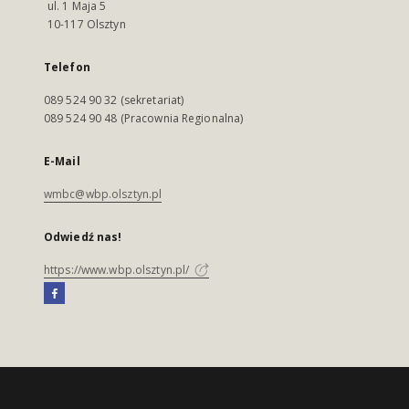
ul. 1 Maja 5
10-117 Olsztyn
Telefon
089 524 90 32 (sekretariat)
089 524 90 48 (Pracownia Regionalna)
E-Mail
wmbc@wbp.olsztyn.pl
Odwiedź nas!
https://www.wbp.olsztyn.pl/