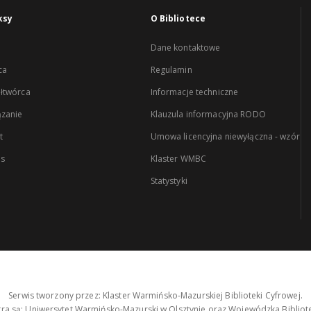
ksy
O Bibliotece
Dane kontaktowe
ca
Regulamin
łtwórca
Informacje techniczne
zanie
Klauzula informacyjna RODO
t
Umowa licencyjna niewyłączna - wzór
es
Klaster WMBC
Statystyki
Serwis tworzony przez: Klaster Warmińsko-Mazurskiej Biblioteki Cyfrowej.
tra są: Uniwersytet Warmińsko-Mazurski w Olsztynie oraz Wojewódzka Bibliote