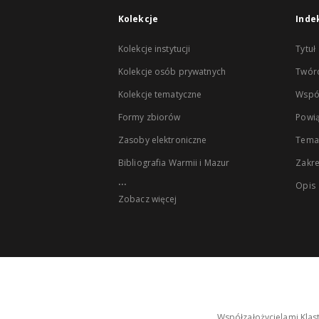
Kolekcje
Inde
Kolekcje instytucji
Tytuł
Kolekcje osób prywatnych
Twór
Kolekcje tematyczne
Wspó
Formy zbiorów
Powią
Zasoby elektroniczne
Tema
Bibliografia Warmii i Mazur
Zakr
...
Opis
Zobacz więcej
Współzałożycielami Klas