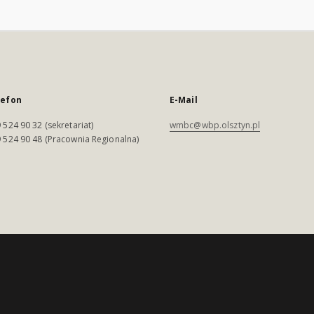
lefon
E-Mail
 524 90 32 (sekretariat)
wmbc@wbp.olsztyn.pl
 524 90 48 (Pracownia Regionalna)