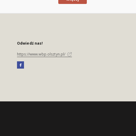
Odwiedź nas!
https://www.wbp.olsztyn.pl/