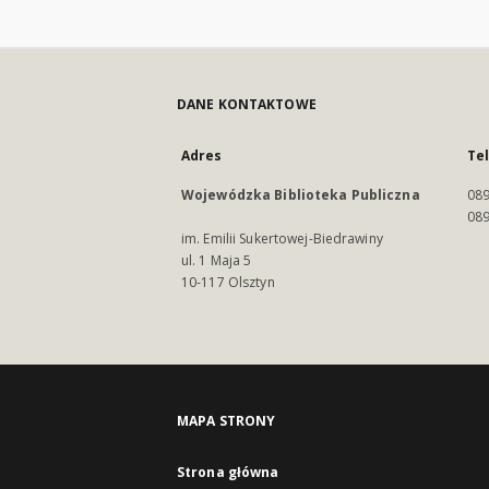
DANE KONTAKTOWE
Adres
Te
Wojewódzka Biblioteka Publiczna
089
089
im. Emilii Sukertowej-Biedrawiny
ul. 1 Maja 5
10-117 Olsztyn
MAPA STRONY
Strona główna