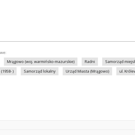
owe:
Mrągowo (woj. warmińsko-mazurskie)
Radni
Samorząd miejsk
(1958- )
Samorząd lokalny
Urząd Miasta (Mrągowo)
ul. Król