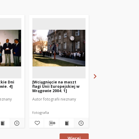
kie Dni
[Wciągnięcie na maszt
[Wciągnięcie na masz
wie. 4]
flagi Unii Europejskiej w
flagi Unii Europejskie
Mrągowie 2004. 1]
Mrągowie 2004. 2]
ieznany
Autor fotografii nieznany
Autor fotografii nieznan
fotografia
fotografia
Więcej