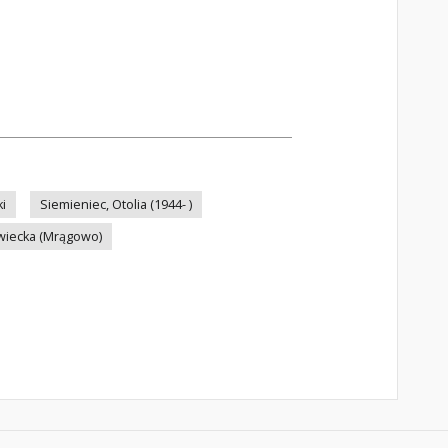
i
Siemieniec, Otolia (1944- )
ewiecka (Mrągowo)