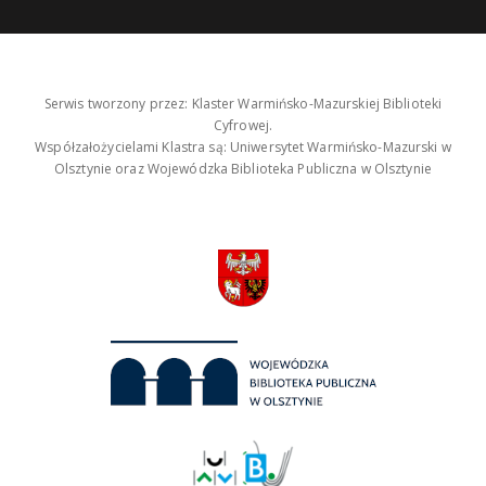
Serwis tworzony przez: Klaster Warmińsko-Mazurskiej Biblioteki
Cyfrowej.
Współzałożycielami Klastra są: Uniwersytet Warmińsko-Mazurski w
Olsztynie oraz Wojewódzka Biblioteka Publiczna w Olsztynie