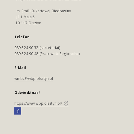
im. Emilii Sukertowej-Biedrawiny
ul. 1 Maja 5
10-117 Olsztyn
Telefon
089 524 90 32 (sekretariat)
089 524 90 48 (Pracownia Regionalna)
E-Mail
wmbc@wbp.olsztyn.pl
Odwiedź nas!
https://www.wbp.olsztyn.pl/