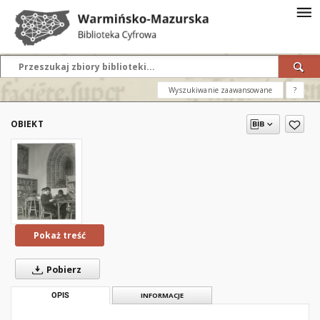
Wyszukiwanie zaawansowane
?
OBIEKT
Pokaż treść
Pobierz
OPIS
INFORMACJE