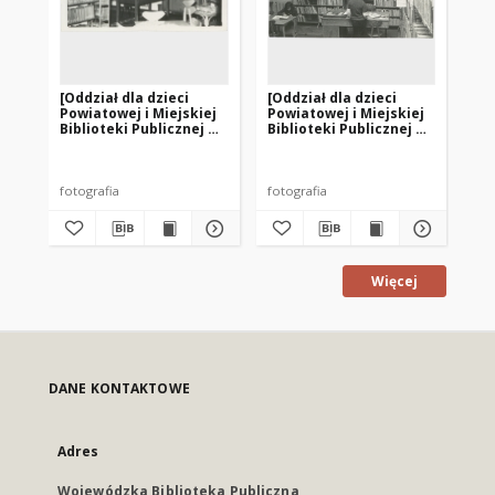
[Oddział dla dzieci
[Oddział dla dzieci
[Cz
Powiatowej i Miejskiej
Powiatowej i Miejskiej
do
Biblioteki Publicznej w
Biblioteki Publicznej w
Mie
Pasłęku. 3]
Pasłęku. 1]
Pu
fotografia
fotografia
fot
Więcej
DANE KONTAKTOWE
Adres
Wojewódzka Biblioteka Publiczna