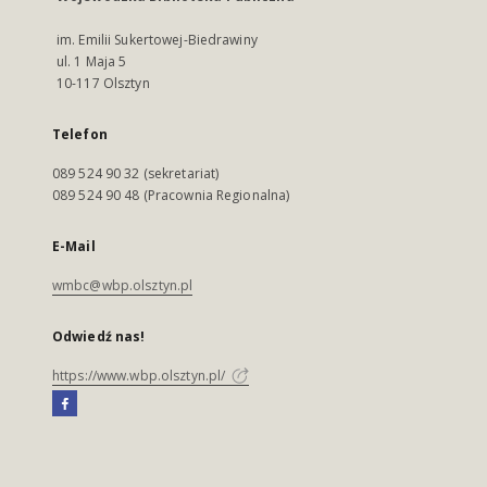
im. Emilii Sukertowej-Biedrawiny
ul. 1 Maja 5
10-117 Olsztyn
Telefon
089 524 90 32 (sekretariat)
089 524 90 48 (Pracownia Regionalna)
E-Mail
wmbc@wbp.olsztyn.pl
Odwiedź nas!
https://www.wbp.olsztyn.pl/