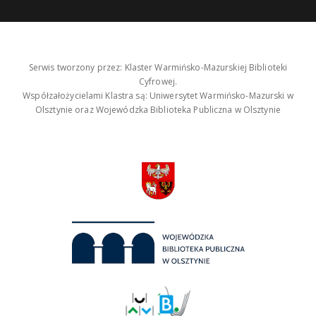
Serwis tworzony przez: Klaster Warmińsko-Mazurskiej Biblioteki
Cyfrowej.
Współzałożycielami Klastra są: Uniwersytet Warmińsko-Mazurski w
Olsztynie oraz Wojewódzka Biblioteka Publiczna w Olsztynie