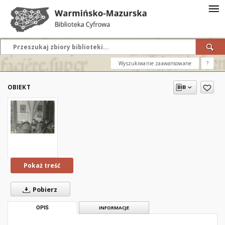
Wyszukiwanie zaawansowane
?
OBIEKT
Pokaż treść
Pobierz
OPIS
INFORMACJE