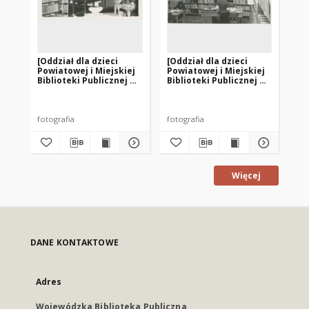
[Oddział dla dzieci
[Oddział dla dzieci
[Od
Powiatowej i Miejskiej
Powiatowej i Miejskiej
Po
Biblioteki Publicznej w
Biblioteki Publicznej w
Bib
Pasłęku. 3]
Pasłęku. 1]
Pas
fotografia
fotografia
fot
Więcej
DANE KONTAKTOWE
Adres
Wojewódzka Biblioteka Publiczna