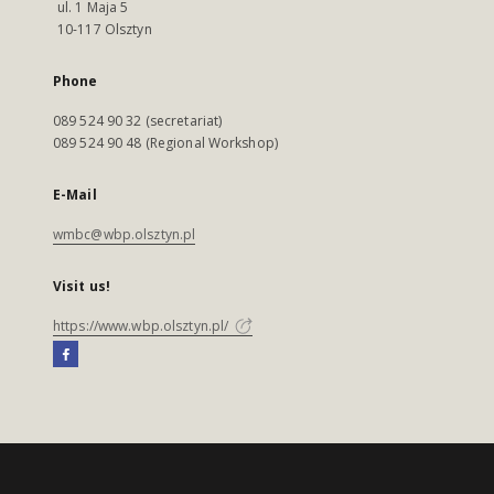
ul. 1 Maja 5
10-117 Olsztyn
Phone
089 524 90 32 (secretariat)
089 524 90 48 (Regional Workshop)
E-Mail
wmbc@wbp.olsztyn.pl
Visit us!
https://www.wbp.olsztyn.pl/