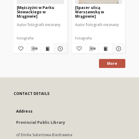
[Mężczyźni w Parku
[Spacer ulicą
[P
Słowackiego w
Warszawską w
Pl
Mrągowie]
Mrągowie]
1]
Autor fotografii nieznany
Autor fotografii nieznany
Aut
fotografia
fotografia
fot
More
CONTACT DETAILS
Address
Provincial Public Library
of Emilia Sukertowa-Biedrawina