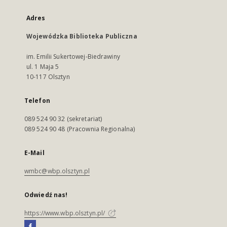
Adres
Wojewódzka Biblioteka Publiczna
im. Emilii Sukertowej-Biedrawiny
ul. 1 Maja 5
10-117 Olsztyn
Telefon
089 524 90 32 (sekretariat)
089 524 90 48 (Pracownia Regionalna)
E-Mail
wmbc@wbp.olsztyn.pl
Odwiedź nas!
https://www.wbp.olsztyn.pl/