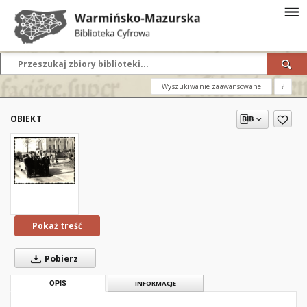
Wyszukiwanie zaawansowane
?
OBIEKT
Pokaż treść
Pobierz
OPIS
INFORMACJE