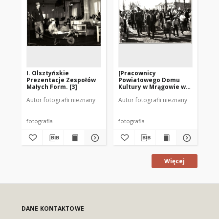
I. Olsztyńskie
[Pracownicy
[P
Prezentacje Zespołów
Powiatowego Domu
Po
Małych Form. [3]
Kultury w Mrągowie w
Ku
pochodzie
po
Autor fotografii nieznany
Autor fotografii nieznany
Aut
pierwszomajowym. 5]
pi
fotografia
fotografia
fot
Więcej
DANE KONTAKTOWE