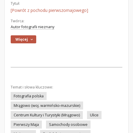
Tytuł:
[Powrót z pochodu pierwszomajowego]
Twórca:
Autor fotografii nieznany
Więcej
Temat i słowa kluczowe:
Fotografia polska
Mrągowo (woj. warmińsko-mazurskie)
Centrum Kultury i Turystyki (Mrągowo)
Ulice
Pierwszy Maja
Samochody osobowe