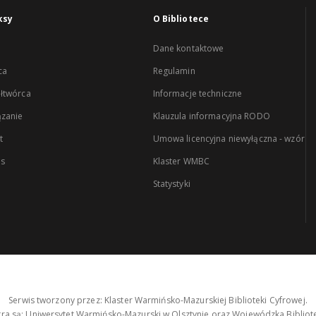
ksy
O Bibliotece
Dane kontaktowe
ca
Regulamin
łtwórca
Informacje techniczne
zanie
Klauzula informacyjna RODO
t
Umowa licencyjna niewyłączna - wzór
es
Klaster WMBC
Statystyki
Serwis tworzony przez: Klaster Warmińsko-Mazurskiej Biblioteki Cyfrowej.
tra są: Uniwersytet Warmińsko-Mazurski w Olsztynie oraz Wojewódzka Bibliote