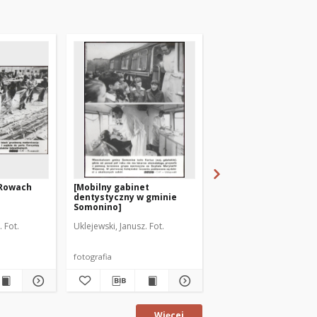
 Rowach
[Mobilny gabinet
[Pierwszy polski
dentystyczny w gminie
katamaran pasażers
Somonino]
"Szmaragd"]
 Fot.
Uklejewski, Janusz. Fot.
Uklejewski, Janusz. Fot.
fotografia
fotografia
Więcej