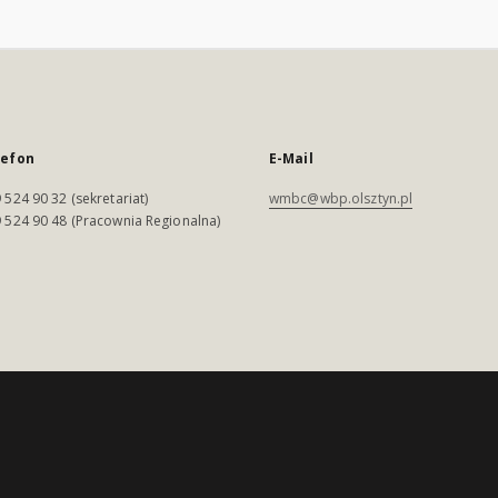
lefon
E-Mail
 524 90 32 (sekretariat)
wmbc@wbp.olsztyn.pl
 524 90 48 (Pracownia Regionalna)