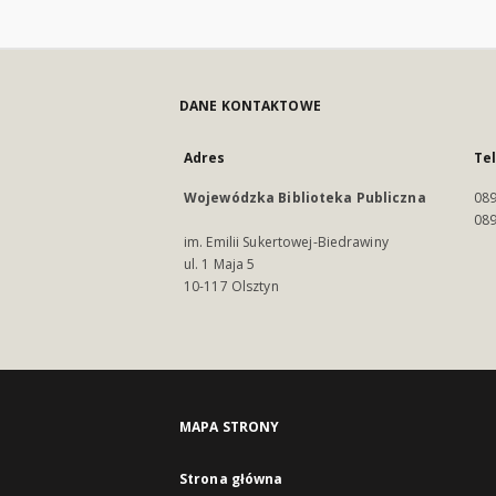
DANE KONTAKTOWE
Adres
Te
Wojewódzka Biblioteka Publiczna
089
089
im. Emilii Sukertowej-Biedrawiny
ul. 1 Maja 5
10-117 Olsztyn
MAPA STRONY
Strona główna