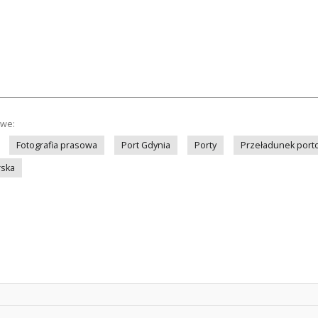
owe:
Fotografia prasowa
Port Gdynia
Porty
Przeładunek port
rska