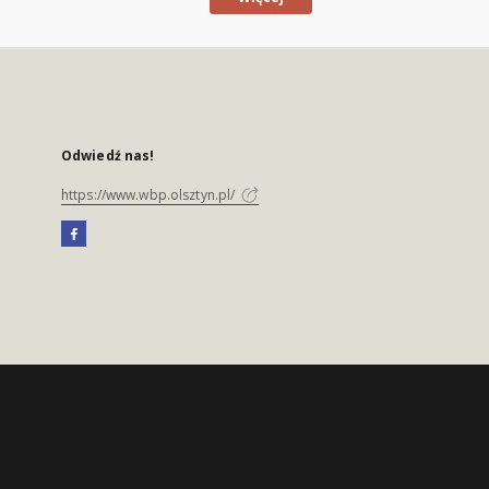
Odwiedź nas!
https://www.wbp.olsztyn.pl/