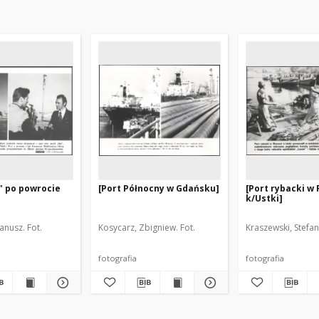
l" po powrocie
[Port Północny w Gdańsku]
[Port rybacki w
k/Ustki]
Janusz. Fot.
Kosycarz, Zbigniew. Fot.
Kraszewski, Stefan.
fotografia
fotografia