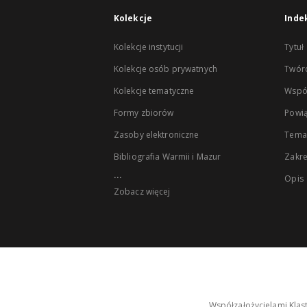
Kolekcje
Inde
Kolekcje instytucji
Tytuł
Kolekcje osób prywatnych
Twór
Kolekcje tematyczne
Wspó
Formy zbiorów
Powią
Zasoby elektroniczne
Tema
Bibliografia Warmii i Mazur
Zakr
...
Opis
Zobacz więcej
Współzałożycielami Klas