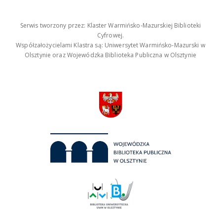
Serwis tworzony przez: Klaster Warmińsko-Mazurskiej Biblioteki
Cyfrowej.
Współzałożycielami Klastra są: Uniwersytet Warmińsko-Mazurski w
Olsztynie oraz Wojewódzka Biblioteka Publiczna w Olsztynie