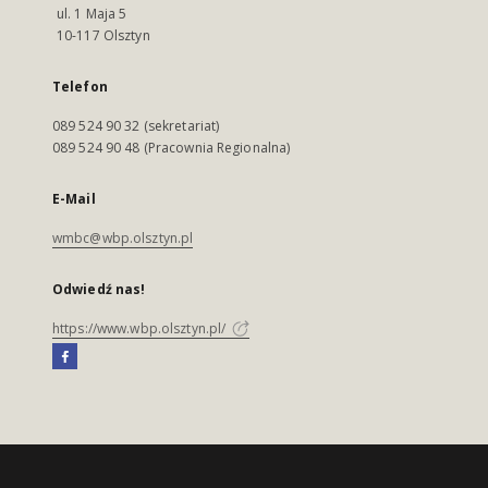
ul. 1 Maja 5
10-117 Olsztyn
Telefon
089 524 90 32 (sekretariat)
089 524 90 48 (Pracownia Regionalna)
E-Mail
wmbc@wbp.olsztyn.pl
Odwiedź nas!
https://www.wbp.olsztyn.pl/