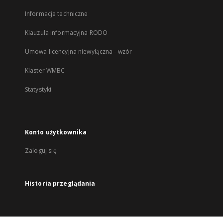
Informacje techniczne
Klauzula informacyjna RODO
Umowa licencyjna niewyłączna - wzór
Klaster WMBC
Statystyki
Konto użytkownika
Zaloguj się
Historia przeglądania