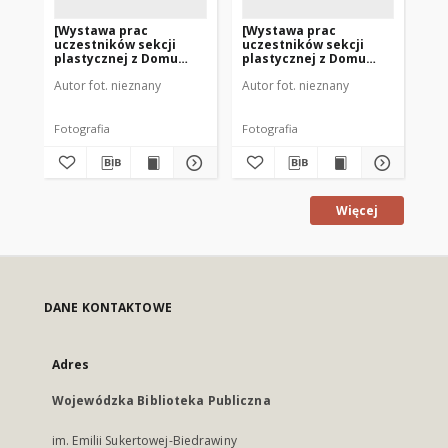
[Wystawa prac
[Wystawa prac
Hi
uczestników sekcji
uczestników sekcji
plastycznej z Domu
plastycznej z Domu
Kultury w Gołdapi 1]
Kultury w Gołdapi 2]
Autor fot. nieznany
Autor fot. nieznany
Sku
Fotografia
Fotografia
gra
Więcej
DANE KONTAKTOWE
Adres
Wojewódzka Biblioteka Publiczna
im. Emilii Sukertowej-Biedrawiny