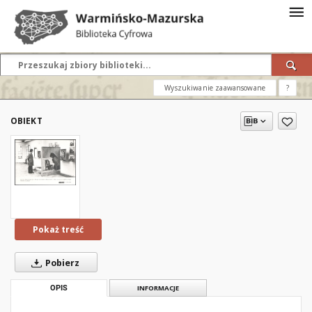
Wyszukiwanie zaawansowane
?
OBIEKT
Pokaż treść
Pobierz
OPIS
INFORMACJE