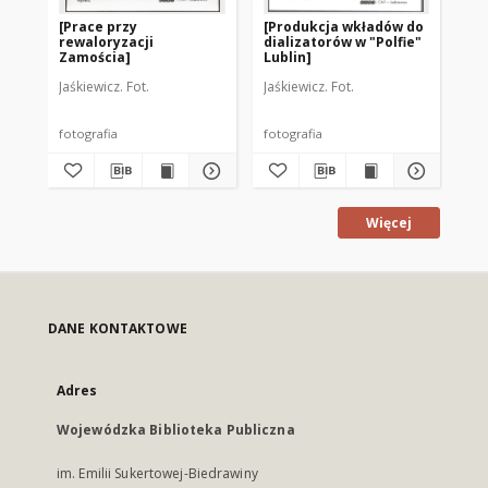
[Prace przy
[Produkcja wkładów do
[W
rewaloryzacji
dializatorów w "Polfie"
Po
Zamościa]
Lublin]
Ba
Jaśkiewicz. Fot.
Jaśkiewicz. Fot.
Cze
fotografia
fotografia
fot
Więcej
DANE KONTAKTOWE
Adres
Wojewódzka Biblioteka Publiczna
im. Emilii Sukertowej-Biedrawiny