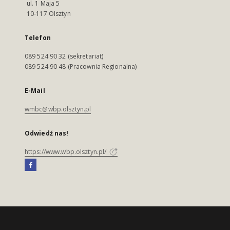
ul. 1 Maja 5
10-117 Olsztyn
Telefon
089 524 90 32 (sekretariat)
089 524 90 48 (Pracownia Regionalna)
E-Mail
wmbc@wbp.olsztyn.pl
Odwiedź nas!
https://www.wbp.olsztyn.pl/