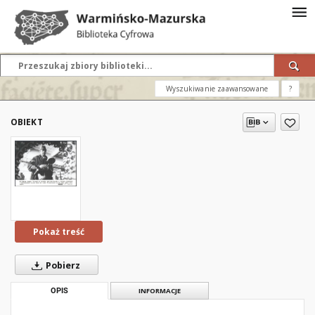
Wyszukiwanie zaawansowane
?
OBIEKT
Pokaż treść
Pobierz
OPIS
INFORMACJE