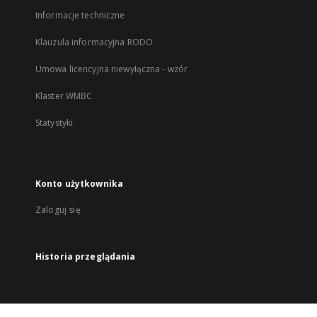
Informacje techniczne
Klauzula informacyjna RODO
Umowa licencyjna niewyłączna - wzór
Klaster WMBC
Statystyki
Konto użytkownika
Zaloguj się
Historia przeglądania