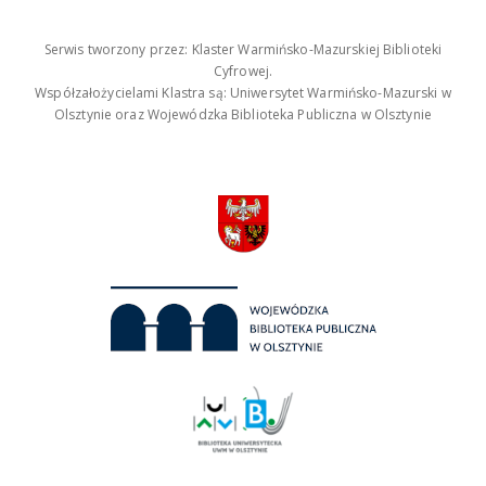
Serwis tworzony przez: Klaster Warmińsko-Mazurskiej Biblioteki
Cyfrowej.
Współzałożycielami Klastra są: Uniwersytet Warmińsko-Mazurski w
Olsztynie oraz Wojewódzka Biblioteka Publiczna w Olsztynie