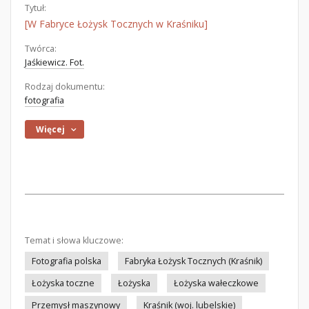
Tytuł:
[W Fabryce Łożysk Tocznych w Kraśniku]
Twórca:
Jaśkiewicz. Fot.
Rodzaj dokumentu:
fotografia
Więcej
Temat i słowa kluczowe:
Fotografia polska
Fabryka Łożysk Tocznych (Kraśnik)
Łożyska toczne
Łożyska
Łożyska wałeczkowe
Przemysł maszynowy
Kraśnik (woj. lubelskie)