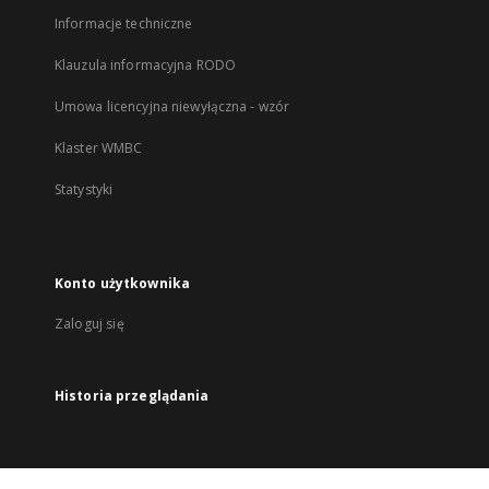
Informacje techniczne
Klauzula informacyjna RODO
Umowa licencyjna niewyłączna - wzór
Klaster WMBC
Statystyki
Konto użytkownika
Zaloguj się
Historia przeglądania