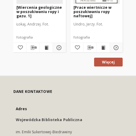
[Wiercenia geologiczne
[Prace wiertnicze w
[P
w poszukiwaniu ropy i
poszukiwaniu ropy
op
gazu. 1]
naftowej]
Łokaj, Andrzej. Fot.
Undro, Jerzy. Fot.
Łok
fotografia
fotografia
fot
Więcej
DANE KONTAKTOWE
Adres
Wojewódzka Biblioteka Publiczna
im. Emilii Sukertowej-Biedrawiny