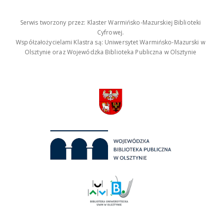
Serwis tworzony przez: Klaster Warmińsko-Mazurskiej Biblioteki
Cyfrowej.
Współzałożycielami Klastra są: Uniwersytet Warmińsko-Mazurski w
Olsztynie oraz Wojewódzka Biblioteka Publiczna w Olsztynie