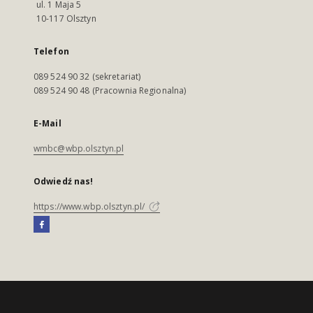
ul. 1 Maja 5
10-117 Olsztyn
Telefon
089 524 90 32 (sekretariat)
089 524 90 48 (Pracownia Regionalna)
E-Mail
wmbc@wbp.olsztyn.pl
Odwiedź nas!
https://www.wbp.olsztyn.pl/