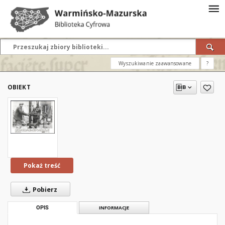
Wyszukiwanie zaawansowane
?
OBIEKT
Pokaż treść
Pobierz
OPIS
INFORMACJE