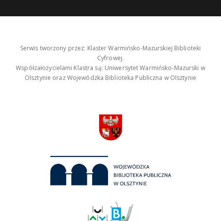
Serwis tworzony przez: Klaster Warmińsko-Mazurskiej Biblioteki
Cyfrowej.
Współzałożycielami Klastra są: Uniwersytet Warmińsko-Mazurski w
Olsztynie oraz Wojewódzka Biblioteka Publiczna w Olsztynie