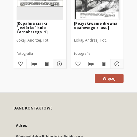
[Kopalnia siarki
[Pozyskiwanie drewna
[W
"Jeziórko" koło
opałowego z lasu]
w 
Tarnobrzega. 1]
gaz
Łokaj, Andrzej. Fot.
Łokaj, Andrzej. Fot.
Łok
fotografia
fotografia
fot
Więcej
DANE KONTAKTOWE
Adres
Wojewódzka Biblioteka Publiczna