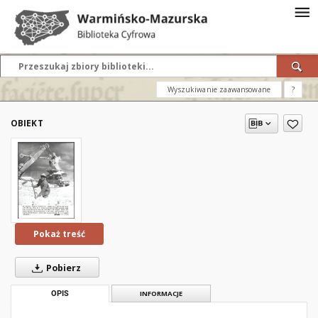
Wyszukiwanie zaawansowane
?
OBIEKT
Pokaż treść
Pobierz
OPIS
INFORMACJE