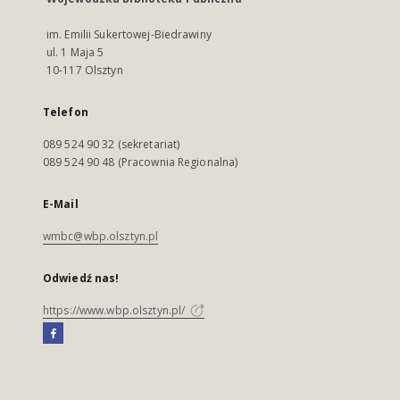
im. Emilii Sukertowej-Biedrawiny
ul. 1 Maja 5
10-117 Olsztyn
Telefon
089 524 90 32 (sekretariat)
089 524 90 48 (Pracownia Regionalna)
E-Mail
wmbc@wbp.olsztyn.pl
Odwiedź nas!
https://www.wbp.olsztyn.pl/