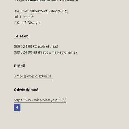
im. Emilii Sukertowej-Biedrawiny
ul. 1 Maja 5
10-117 Olsztyn
Telefon
089 524 90 32 (sekretariat)
089 524 90 48 (Pracownia Regionalna)
E-Mail
wmbc@wbp.olsztyn.pl
Odwiedź nas!
https://www.wbp.olsztyn.pl/