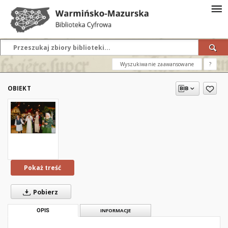
Wyszukiwanie zaawansowane
?
OBIEKT
Pokaż treść
Pobierz
OPIS
INFORMACJE