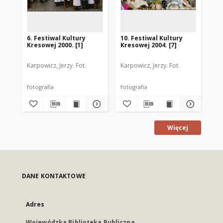
6. Festiwal Kultury
10. Festiwal Kultury
4. 
Kresowej 2000. [1]
Kresowej 2004. [7]
Kre
Karpowicz, Jerzy. Fot.
Karpowicz, Jerzy. Fot.
Kar
fotografia
fotografia
fot
Więcej
DANE KONTAKTOWE
Adres
Wojewódzka Biblioteka Publiczna