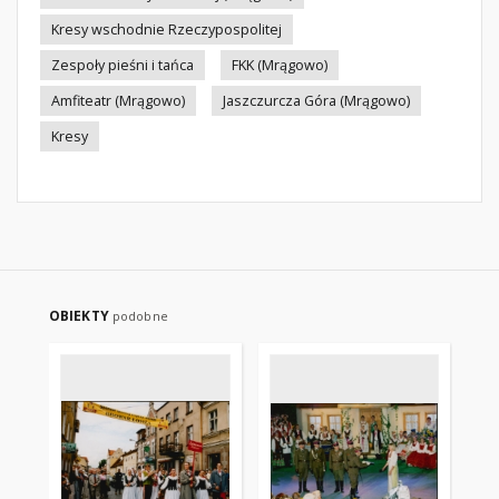
Kresy wschodnie Rzeczypospolitej
Zespoły pieśni i tańca
FKK (Mrągowo)
Amfiteatr (Mrągowo)
Jaszczurcza Góra (Mrągowo)
Kresy
OBIEKTY
podobne