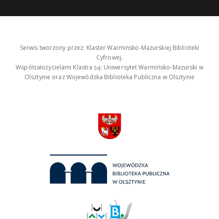
Serwis tworzony przez: Klaster Warmińsko-Mazurskiej Biblioteki
Cyfrowej.
Współzałożycielami Klastra są: Uniwersytet Warmińsko-Mazurski w
Olsztynie oraz Wojewódzka Biblioteka Publiczna w Olsztynie