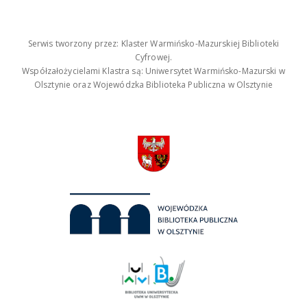
Serwis tworzony przez: Klaster Warmińsko-Mazurskiej Biblioteki
Cyfrowej.
Współzałożycielami Klastra są: Uniwersytet Warmińsko-Mazurski w
Olsztynie oraz Wojewódzka Biblioteka Publiczna w Olsztynie