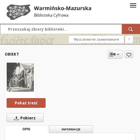
Wyszukiwanie zaawansowane
?
OBIEKT
Pokaż treść
Pobierz
OPIS
INFORMACJE