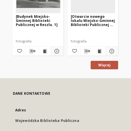
[Budynek Miejsko-
[Otwarcie nowego
[O
Gminnej Biblioteki
lokalu Miejsko-Gminnej
lo
Publicznej w Reszlu. 1]
Biblioteki Publicznej w
Bib
Reszlu przy ul.
Res
Kolejowej. 2]
Kol
fotografia
fotografia
fot
Więcej
DANE KONTAKTOWE
Adres
Wojewódzka Biblioteka Publiczna