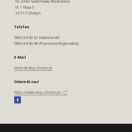
im. Emilii Sukertowej-Biedrawiny
ul. 1 Maja 5
10-117 Olsztyn
Telefon
089 524 90 32 (sekretariat)
089 524 90 48 (Pracownia Regionalna)
E-Mail
wmbc@wbp.olsztyn.pl
Odwiedź nas!
https://www.wbp.olsztyn.pl/