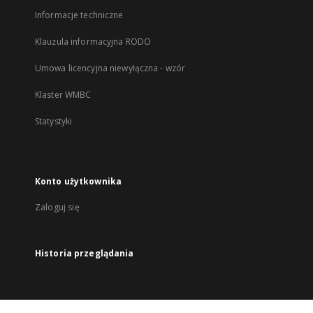
Informacje techniczne
Klauzula informacyjna RODO
Umowa licencyjna niewyłączna - wzór
Klaster WMBC
Statystyki
Konto użytkownika
Zaloguj się
Historia przeglądania