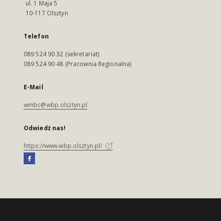
ul. 1 Maja 5
10-117 Olsztyn
Telefon
089 524 90 32 (sekretariat)
089 524 90 48 (Pracownia Regionalna)
E-Mail
wmbc@wbp.olsztyn.pl
Odwiedź nas!
https://www.wbp.olsztyn.pl/