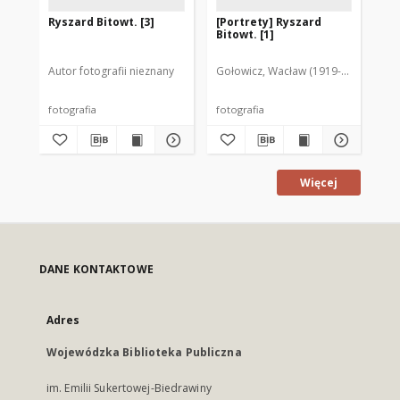
Ryszard Bitowt. [3]
[Portrety] Ryszard
[G
Bitowt. [1]
cz
do
Mr
Autor fotografii nieznany
Gołowicz, Wacław (1919-1983). Fot.
Aut
fotografia
fotografia
fot
Więcej
DANE KONTAKTOWE
Adres
Wojewódzka Biblioteka Publiczna
im. Emilii Sukertowej-Biedrawiny