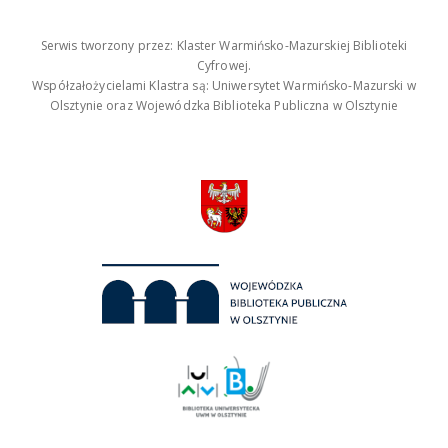
Serwis tworzony przez: Klaster Warmińsko-Mazurskiej Biblioteki
Cyfrowej.
Współzałożycielami Klastra są: Uniwersytet Warmińsko-Mazurski w
Olsztynie oraz Wojewódzka Biblioteka Publiczna w Olsztynie