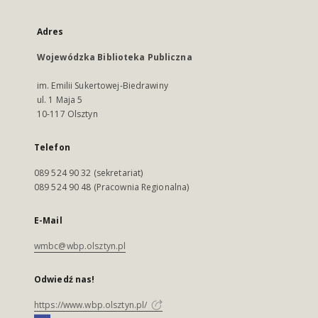
Adres
Wojewódzka Biblioteka Publiczna
im. Emilii Sukertowej-Biedrawiny
ul. 1 Maja 5
10-117 Olsztyn
Telefon
089 524 90 32 (sekretariat)
089 524 90 48 (Pracownia Regionalna)
E-Mail
wmbc@wbp.olsztyn.pl
Odwiedź nas!
https://www.wbp.olsztyn.pl/