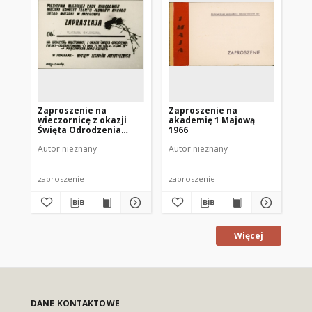
Zaproszenie na
Zaproszenie na
Za
wieczornicę z okazji
akademię 1 Majową
ob
Święta Odrodzenia
1966
Na
Polski 1976
Autor nieznany
Autor nieznany
Aut
zaproszenie
zaproszenie
zap
Więcej
DANE KONTAKTOWE