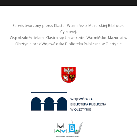
Serwis tworzony przez: Klaster Warmińsko-Mazurskiej Biblioteki
Cyfrowej.
Współzałożycielami Klastra są: Uniwersytet Warmińsko-Mazurski w
Olsztynie oraz Wojewódzka Biblioteka Publiczna w Olsztynie