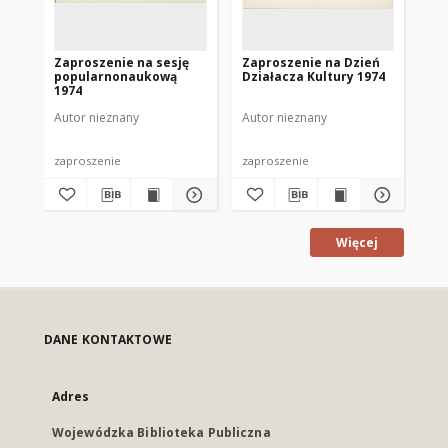
Zaproszenie na sesję
Zaproszenie na Dzień
Za
popularnonaukową
Działacza Kultury 1974
wie
1974
ro
Mr
Autor nieznany
Autor nieznany
Aut
zaproszenie
zaproszenie
zap
Więcej
DANE KONTAKTOWE
Adres
Wojewódzka Biblioteka Publiczna