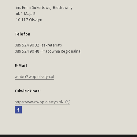
im. Emilii Sukertowej-Biedrawiny
ul. 1 Maja 5
10-117 Olsztyn
Telefon
089 524 90 32 (sekretariat)
089 524 90 48 (Pracownia Regionalna)
E-Mail
wmbc@wbp.olsztyn.pl
Odwiedź nas!
https://www.wbp.olsztyn.pl/