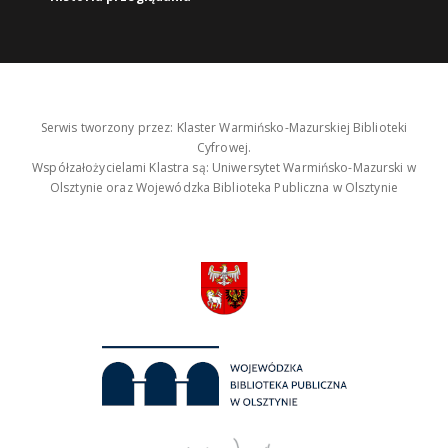
Serwis tworzony przez: Klaster Warmińsko-Mazurskiej Biblioteki
Cyfrowej.
Współzałożycielami Klastra są: Uniwersytet Warmińsko-Mazurski w
Olsztynie oraz Wojewódzka Biblioteka Publiczna w Olsztynie