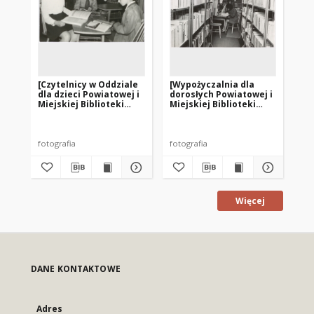
[Czytelnicy w Oddziale
[Wypożyczalnia dla
[W
dla dzieci Powiatowej i
dorosłych Powiatowej i
Bi
Miejskiej Biblioteki
Miejskiej Biblioteki
Wę
Publicznej w
Publicznej w
Węgorzewie]
Węgorzewie]
fotografia
fotografia
fot
Więcej
DANE KONTAKTOWE
Adres