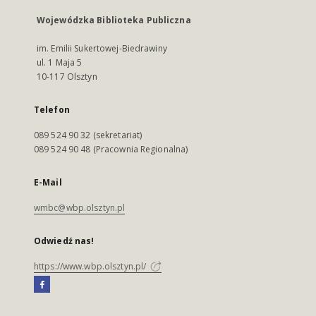
Wojewódzka Biblioteka Publiczna
im. Emilii Sukertowej-Biedrawiny
ul. 1 Maja 5
10-117 Olsztyn
Telefon
089 524 90 32 (sekretariat)
089 524 90 48 (Pracownia Regionalna)
E-Mail
wmbc@wbp.olsztyn.pl
Odwiedź nas!
https://www.wbp.olsztyn.pl/