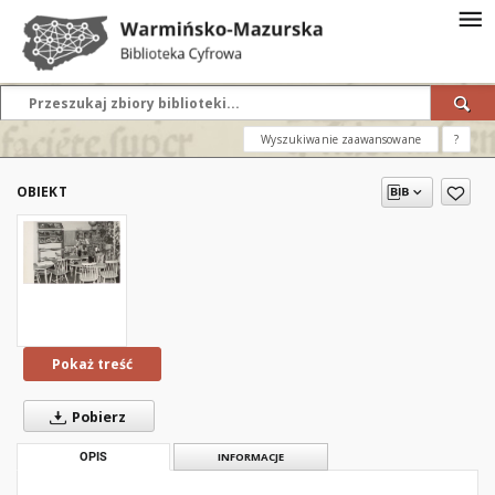
Wyszukiwanie zaawansowane
?
OBIEKT
Pokaż treść
Pobierz
OPIS
INFORMACJE