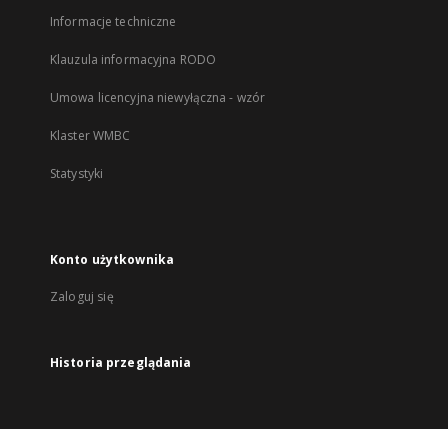
Informacje techniczne
Klauzula informacyjna RODO
Umowa licencyjna niewyłączna - wzór
Klaster WMBC
Statystyki
Konto użytkownika
Zaloguj się
Historia przeglądania