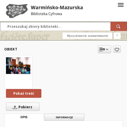
Wyszukiwanie zaawansowane
?
OBIEKT
Pokaż treść
Pobierz
OPIS
INFORMACJE