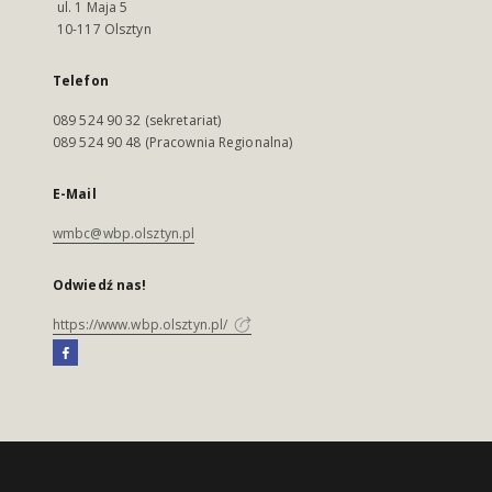
ul. 1 Maja 5
10-117 Olsztyn
Telefon
089 524 90 32 (sekretariat)
089 524 90 48 (Pracownia Regionalna)
E-Mail
wmbc@wbp.olsztyn.pl
Odwiedź nas!
https://www.wbp.olsztyn.pl/