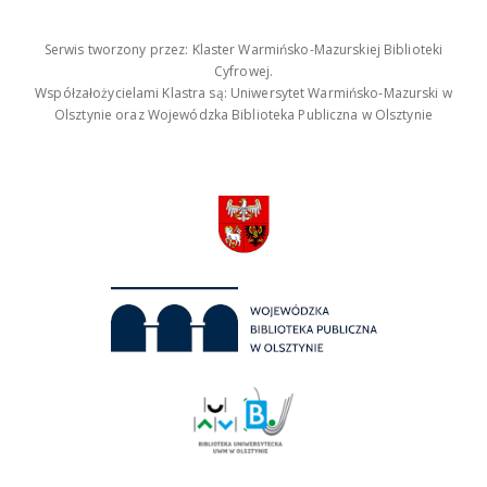
Serwis tworzony przez: Klaster Warmińsko-Mazurskiej Biblioteki
Cyfrowej.
Współzałożycielami Klastra są: Uniwersytet Warmińsko-Mazurski w
Olsztynie oraz Wojewódzka Biblioteka Publiczna w Olsztynie