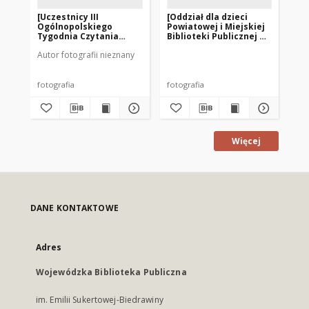
[Uczestnicy III
[Oddział dla dzieci
[Od
Ogólnopolskiego
Powiatowej i Miejskiej
Po
Tygodnia Czytania
Biblioteki Publicznej w
Bib
Dzieciom w Miejskiej
Szczytnie. 2]
Szc
Autor fotografii nieznany
Bibliotece Publicznej w
Szczytnie]
fotografia
fotografia
fot
Więcej
DANE KONTAKTOWE
Adres
Wojewódzka Biblioteka Publiczna
im. Emilii Sukertowej-Biedrawiny