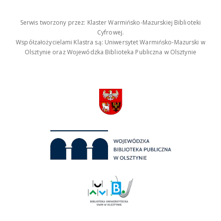
Serwis tworzony przez: Klaster Warmińsko-Mazurskiej Biblioteki
Cyfrowej.
Współzałożycielami Klastra są: Uniwersytet Warmińsko-Mazurski w
Olsztynie oraz Wojewódzka Biblioteka Publiczna w Olsztynie