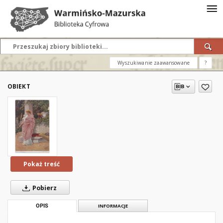
Wyszukiwanie zaawansowane
?
OBIEKT
Pokaż treść
Pobierz
OPIS
INFORMACJE