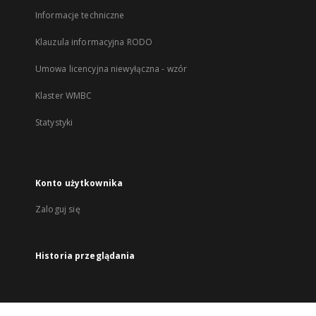
Informacje techniczne
Klauzula informacyjna RODO
Umowa licencyjna niewyłączna - wzór
Klaster WMBC
Statystyki
Konto użytkownika
Zaloguj się
Historia przeglądania