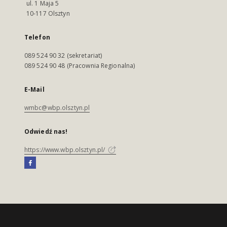
ul. 1 Maja 5
10-117 Olsztyn
Telefon
089 524 90 32 (sekretariat)
089 524 90 48 (Pracownia Regionalna)
E-Mail
wmbc@wbp.olsztyn.pl
Odwiedź nas!
https://www.wbp.olsztyn.pl/