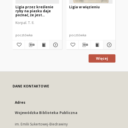
Ligia przez kreślenie
Ligia w więzieniu
Qu
ryby na piasku daje
po
poznać, że jest
te
chrześcijanką
He
Korpal. T. Il.
Życ
pocztówka
pocztówka
ksi
Więcej
DANE KONTAKTOWE
Adres
Wojewódzka Biblioteka Publiczna
im. Emilii Sukertowej-Biedrawiny