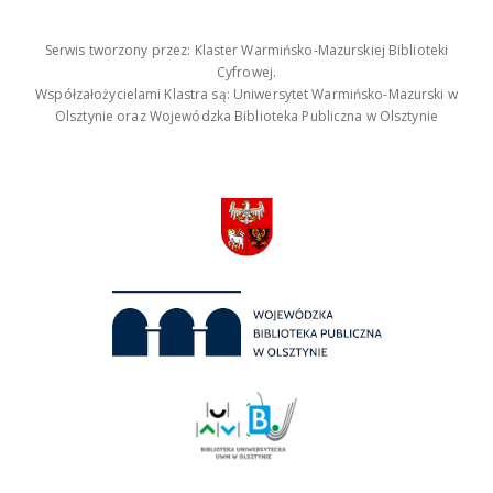
Serwis tworzony przez: Klaster Warmińsko-Mazurskiej Biblioteki
Cyfrowej.
Współzałożycielami Klastra są: Uniwersytet Warmińsko-Mazurski w
Olsztynie oraz Wojewódzka Biblioteka Publiczna w Olsztynie