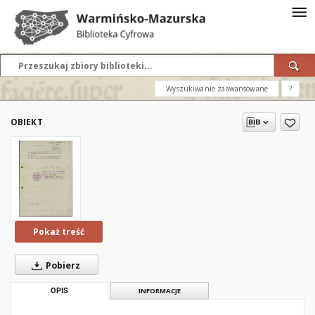
Wyszukiwanie zaawansowane
?
OBIEKT
Pokaż treść
Pobierz
OPIS
INFORMACJE