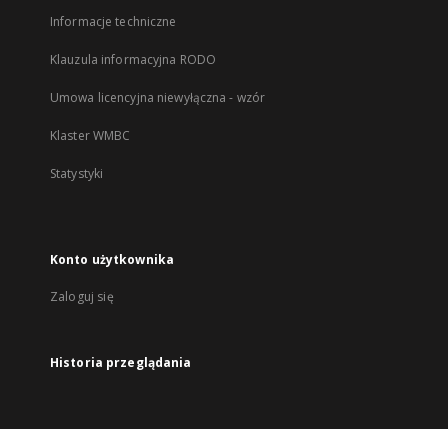
Informacje techniczne
Klauzula informacyjna RODO
Umowa licencyjna niewyłączna - wzór
Klaster WMBC
Statystyki
Konto użytkownika
Zaloguj się
Historia przeglądania