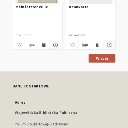
Mein letzter Wille
Kennkarte
Bib
vyp
Za
Dor
dokument
dokument
ksi
Więcej
DANE KONTAKTOWE
Adres
Wojewódzka Biblioteka Publiczna
im. Emilii Sukertowej-Biedrawiny