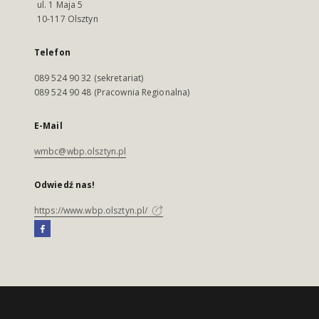
ul. 1 Maja 5
10-117 Olsztyn
Telefon
089 524 90 32 (sekretariat)
089 524 90 48 (Pracownia Regionalna)
E-Mail
wmbc@wbp.olsztyn.pl
Odwiedź nas!
https://www.wbp.olsztyn.pl/