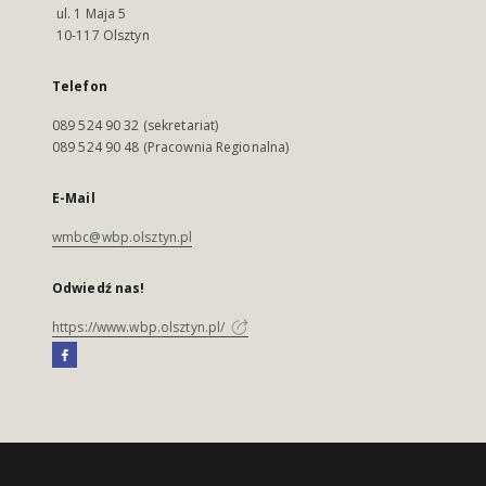
ul. 1 Maja 5
10-117 Olsztyn
Telefon
089 524 90 32 (sekretariat)
089 524 90 48 (Pracownia Regionalna)
E-Mail
wmbc@wbp.olsztyn.pl
Odwiedź nas!
https://www.wbp.olsztyn.pl/