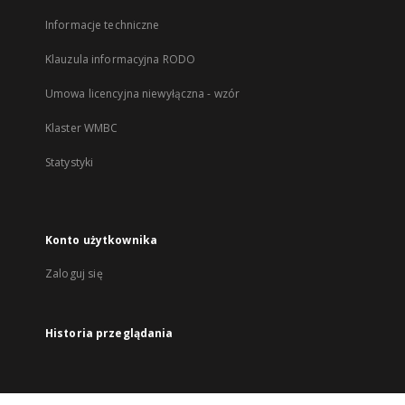
Informacje techniczne
Klauzula informacyjna RODO
Umowa licencyjna niewyłączna - wzór
Klaster WMBC
Statystyki
Konto użytkownika
Zaloguj się
Historia przeglądania