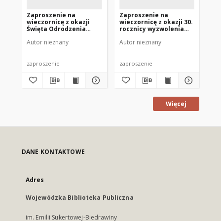
Zaproszenie na
Zaproszenie na
Za
wieczornicę z okazji
wieczornicę z okazji 30.
Ga
Święta Odrodzenia
rocznicy wyzwolenia
197
Polski 1976
Mrągowa 1975
Autor nieznany
Autor nieznany
Aut
zaproszenie
zaproszenie
zap
Więcej
DANE KONTAKTOWE
Adres
Wojewódzka Biblioteka Publiczna
im. Emilii Sukertowej-Biedrawiny