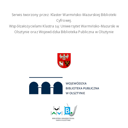
Serwis tworzony przez: Klaster Warmińsko-Mazurskiej Biblioteki
Cyfrowej.
Współzałożycielami Klastra są: Uniwersytet Warmińsko-Mazurski w
Olsztynie oraz Wojewódzka Biblioteka Publiczna w Olsztynie