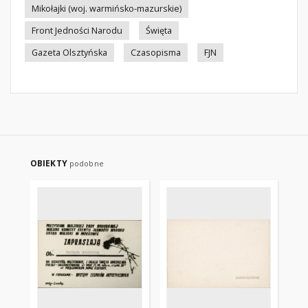
Mikołajki (woj. warmińsko-mazurskie)
Front Jedności Narodu
Święta
Gazeta Olsztyńska
Czasopisma
FJN
OBIEKTY
podobne