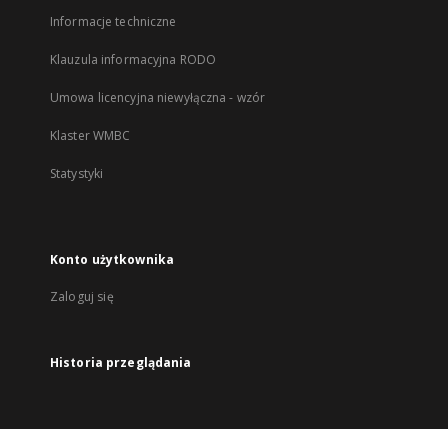
Informacje techniczne
Klauzula informacyjna RODO
Umowa licencyjna niewyłączna - wzór
Klaster WMBC
Statystyki
Konto użytkownika
Zaloguj się
Historia przeglądania