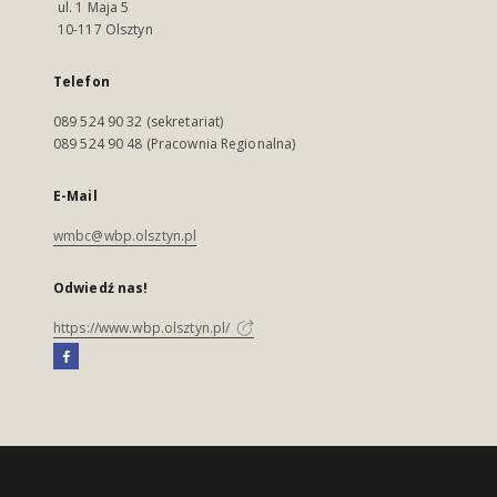
ul. 1 Maja 5
10-117 Olsztyn
Telefon
089 524 90 32 (sekretariat)
089 524 90 48 (Pracownia Regionalna)
E-Mail
wmbc@wbp.olsztyn.pl
Odwiedź nas!
https://www.wbp.olsztyn.pl/