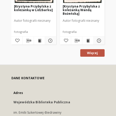
[Krystyna Przybylska z
[Krystyna Przybylska z
[St
koleżanką w Lidzbarku]
koleżanką Wandą
Ce
Bożeńską]
wn
Autor fotografii nieznany
Autor fotografii nieznany
Aut
fotografia
fotografia
Więcej
DANE KONTAKTOWE
Adres
Wojewódzka Biblioteka Publiczna
im. Emilii Sukertowej-Biedrawiny