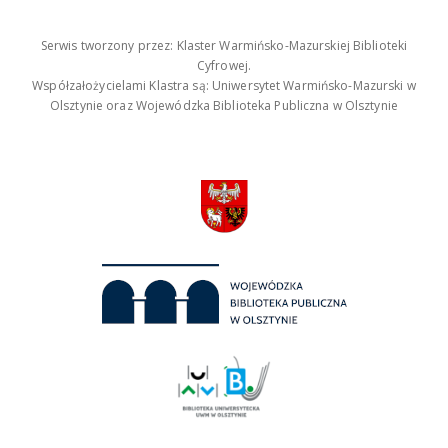
Serwis tworzony przez: Klaster Warmińsko-Mazurskiej Biblioteki
Cyfrowej.
Współzałożycielami Klastra są: Uniwersytet Warmińsko-Mazurski w
Olsztynie oraz Wojewódzka Biblioteka Publiczna w Olsztynie