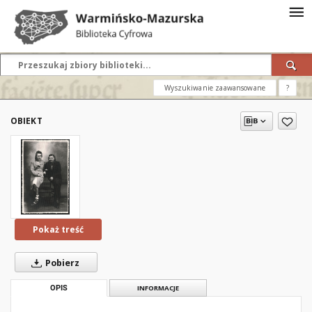
Wyszukiwanie zaawansowane
?
OBIEKT
Pokaż treść
Pobierz
OPIS
INFORMACJE