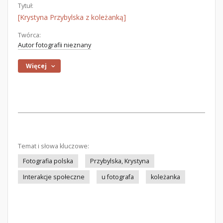
Tytuł:
[Krystyna Przybylska z koleżanką]
Twórca:
Autor fotografii nieznany
Więcej
Temat i słowa kluczowe:
Fotografia polska
Przybylska, Krystyna
Interakcje społeczne
u fotografa
koleżanka