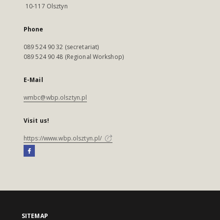
10-117 Olsztyn
Phone
089 524 90 32 (secretariat)
089 524 90 48 (Regional Workshop)
E-Mail
wmbc@wbp.olsztyn.pl
Visit us!
https://www.wbp.olsztyn.pl/
SITEMAP