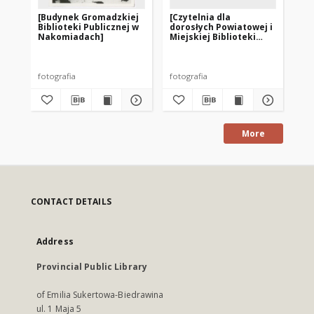
[Budynek Gromadzkiej
[Czytelnia dla
[Od
Biblioteki Publicznej w
dorosłych Powiatowej i
Wo
Nakomiadach]
Miejskiej Biblioteki
Mie
Publicznej w Pasłęku]
Pu
pr
– f
fotografia
fotografia
fot
More
CONTACT DETAILS
Address
Provincial Public Library
of Emilia Sukertowa-Biedrawina
ul. 1 Maja 5