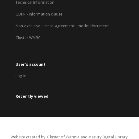
Technical Information
GDPR - Information clause
Non-exclusive license agreement - model document
Cluster WMBC
User's account
Log in
Recently viewed
Website created by: Cluster of Warmia and Mazury Digital Library.