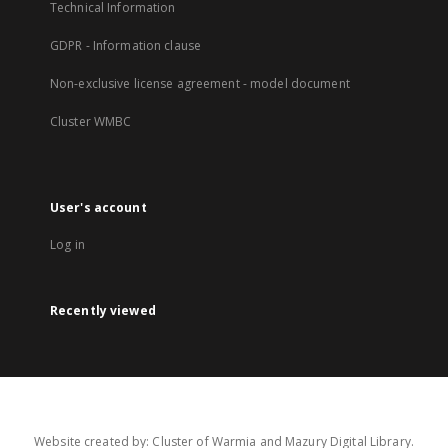
Technical Information
GDPR - Information clause
Non-exclusive license agreement - model document
Cluster WMBC
User's account
Log in
Recently viewed
Website created by: Cluster of Warmia and Mazury Digital Library.