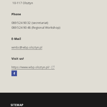
10-117 Olsztyn
Phone
089 524 90 32 (secretariat)
089 524 90 48 (Regional Workshop)
E-Mail
wmbc@wbp.olsztyn.pl
Visit us!
https://www.wbp.olsztyn.pl/
SITEMAP