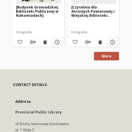
[Budynek Gromadzkiej
[Czytelnia dla
[Od
Biblioteki Publicznej w
dorosłych Powiatowej i
Wo
Nakomiadach]
Miejskiej Biblioteki
Mie
Publicznej w Pasłęku]
Pu
pr
– f
fotografia
fotografia
fot
More
CONTACT DETAILS
Address
Provincial Public Library
of Emilia Sukertowa-Biedrawina
ul. 1 Maja 5