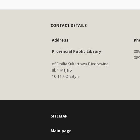
CONTACT DETAILS
Address
Ph
Provincial Public Library
089
089
of Emilia Sukertowa-Biedrawina
ul. 1 Maja 5
10-117 Olsztyn
SITEMAP
Main page