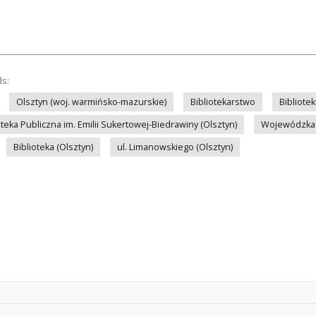
ds:
Olsztyn (woj. warmińsko-mazurskie)
Bibliotekarstwo
Bibliote
eka Publiczna im. Emilii Sukertowej-Biedrawiny (Olsztyn)
Wojewódzka i
Biblioteka (Olsztyn)
ul. Limanowskiego (Olsztyn)