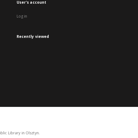
User's account
Log in
Recently viewed
lic Library in Olsztyn.