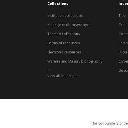
Collections
Inde
Institution collections
Title
Kolekcje osób prywatnych
Creat
Themed collections
Contr
Forms of resources
Relat
Electronic resources
Subje
Warmia and Mazury bibliography
Cove
...
Descr
View all collections
The co-founders of the