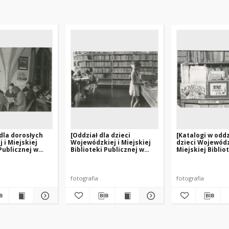
 dla dorosłych
[Oddział dla dzieci
[Katalogi w oddz
 i Miejskiej
Wojewódzkiej i Miejskiej
dzieci Wojewódz
Publicznej w
Biblioteki Publicznej w
Miejskiej Biblio
Olsztynie przy ul.
Publicznej w Ol
Limanowskiego – filia nr 3]
przy ul. Limano
filia nr 3]
fotografia
fotografia