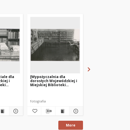
iale dla
[Wypożyczalnia dla
[Wejście do Wojewódz
kiej i
dorosłych Wojewódzkiej i
Miejskiej Biblioteki
teki
Miejskiej Biblioteki
Publicznej w Olsztyni
sztynie
Publicznej w Olsztynie
przy ul. Limanowskie
wskiego –
przy ul. Limanowskiego –
filia nr 3]
filia nr 3]
fotografia
fotografia
More