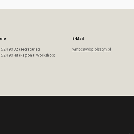
one
E-Mail
 524 90 32 (secretariat)
wmbc@wbp.olsztyn.pl
 524 90 48 (Regional Workshop)