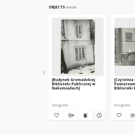
OBJECTS
similar
[Budynek Gromadzkiej
[Czytelnia
Biblioteki Publicznej w
Powiatowej
Nakomiadach]
Biblioteki 
Pasłęku]
fotografia
fotografia