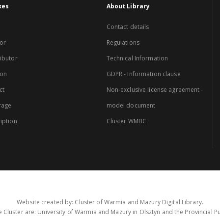
xes
About Library
Contact details
or
Regulations
ibutor
Technical Information
ion
GDPR - Information clause
ct
Non-exclusive license agreement -
rage
model document
iption
Cluster WMBC
Website created by: Cluster of Warmia and Mazury Digital Library.
 Cluster are: University of Warmia and Mazury in Olsztyn and the Provincial Pub