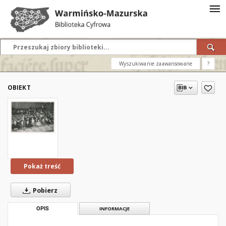
Wyszukiwanie zaawansowane
?
OBIEKT
Pokaż treść
Pobierz
OPIS
INFORMACJE