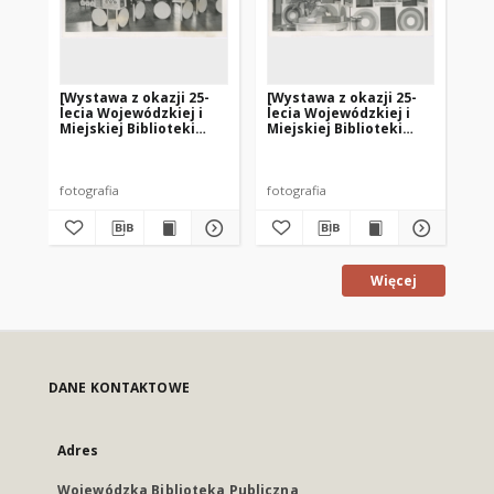
[Wystawa z okazji 25-
[Wystawa z okazji 25-
[W
lecia Wojewódzkiej i
lecia Wojewódzkiej i
le
Miejskiej Biblioteki
Miejskiej Biblioteki
Mie
Publicznej w Olsztynie.
Publicznej w Olsztynie.
Pu
2]
1]
3]
fotografia
fotografia
fot
Więcej
DANE KONTAKTOWE
Adres
Wojewódzka Biblioteka Publiczna