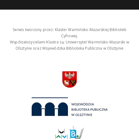
Serwis tworzony przez: Klaster Warmińsko-Mazurskiej Biblioteki
Cyfrowej.
Współzałożycielami Klastra są: Uniwersytet Warmińsko-Mazurski w
Olsztynie oraz Wojewódzka Biblioteka Publiczna w Olsztynie