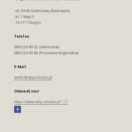
im. Emilii Sukertowej-Biedrawiny
ul. 1 Maja 5
10-117 Olsztyn
Telefon
089 524 90 32 (sekretariat)
089 524 90 48 (Pracownia Regionalna)
E-Mail
wmbc@wbp.olsztyn.pl
Odwiedź nas!
https://www.wbp.olsztyn.pl/