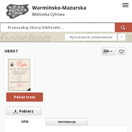
Wyszukiwanie zaawansowane
?
OBIEKT
Pokaż treść
Pobierz
OPIS
INFORMACJE