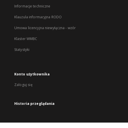
Informacje techniczne
Klauzula informacyjna RODO
Umowa licencyjna niewyłączna - wzór
Klaster WMBC
Statystyki
Konto użytkownika
Zaloguj się
Historia przeglądania