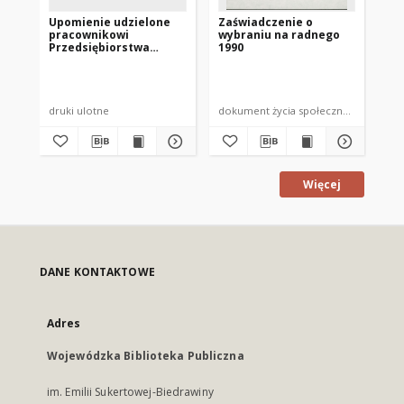
Upomienie udzielone
Zaświadczenie o
Dy
pracownikowi
wybraniu na radnego
me
Przedsiębiorstwa
1990
Be
Robót Instalacyjno-
Montażowych
Budownictwa
Rolniczego w Mrągowie
druki ulotne
dokument życia społecznego
Dy
Więcej
DANE KONTAKTOWE
Adres
Wojewódzka Biblioteka Publiczna
im. Emilii Sukertowej-Biedrawiny