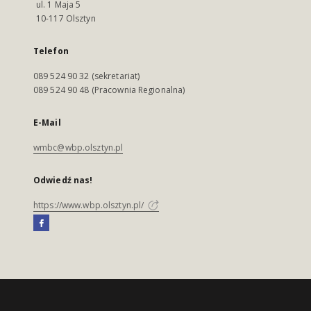
ul. 1 Maja 5
10-117 Olsztyn
Telefon
089 524 90 32 (sekretariat)
089 524 90 48 (Pracownia Regionalna)
E-Mail
wmbc@wbp.olsztyn.pl
Odwiedź nas!
https://www.wbp.olsztyn.pl/