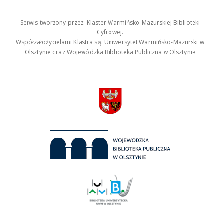
Serwis tworzony przez: Klaster Warmińsko-Mazurskiej Biblioteki
Cyfrowej.
Współzałożycielami Klastra są: Uniwersytet Warmińsko-Mazurski w
Olsztynie oraz Wojewódzka Biblioteka Publiczna w Olsztynie