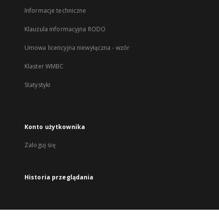
Informacje techniczne
Klauzula informacyjna RODO
Umowa licencyjna niewyłączna - wzór
Klaster WMBC
Statystyki
Konto użytkownika
Zaloguj się
Historia przeglądania