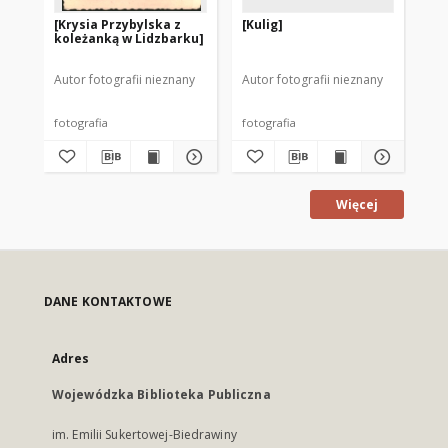
[Krysia Przybylska z
[Kulig]
[K
koleżanką w Lidzbarku]
Pr
ok
Autor fotografii nieznany
Autor fotografii nieznany
Aut
fotografia
fotografia
Więcej
DANE KONTAKTOWE
Adres
Wojewódzka Biblioteka Publiczna
im. Emilii Sukertowej-Biedrawiny