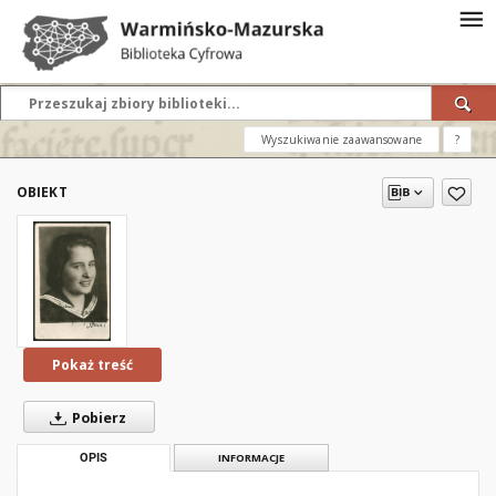
Wyszukiwanie zaawansowane
?
OBIEKT
Pokaż treść
Pobierz
OPIS
INFORMACJE