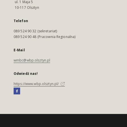
ul. 1 Maja 5
10-117 Olsztyn
Telefon
089 524 90 32 (sekretariat)
089 524 90 48 (Pracownia Regionalna)
E-Mail
wmbc@wbp.olsztyn.pl
Odwiedź nas!
https://www.wbp.olsztyn.pl/