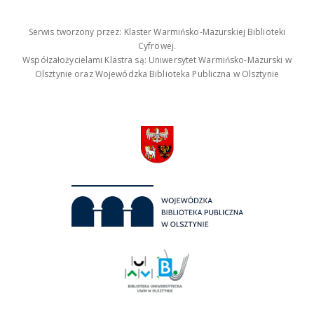
Serwis tworzony przez: Klaster Warmińsko-Mazurskiej Biblioteki
Cyfrowej.
Współzałożycielami Klastra są: Uniwersytet Warmińsko-Mazurski w
Olsztynie oraz Wojewódzka Biblioteka Publiczna w Olsztynie