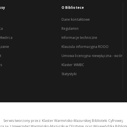
ksy
O Bibliotece
Dane kontaktowe
ca
Regulamin
łtwórca
Informacje techniczne
zanie
Klauzula informacyjna RODO
t
Umowa licencyjna niewyłączna - wzór
es
Klaster WMBC
Statystyki
Serwis tworzony przez: Klaster Warmińsko-Mazurskiej Biblioteki Cyfrowej.
tra są: Uniwersytet Warmińsko-Mazurski w Olsztynie oraz Wojewódzka Bibliote