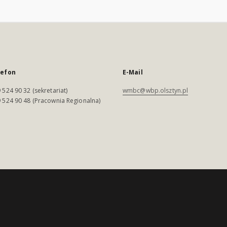
lefon
E-Mail
 524 90 32 (sekretariat)
wmbc@wbp.olsztyn.pl
 524 90 48 (Pracownia Regionalna)