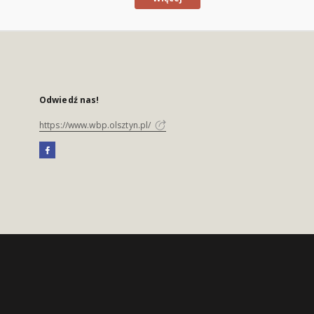
Odwiedź nas!
https://www.wbp.olsztyn.pl/