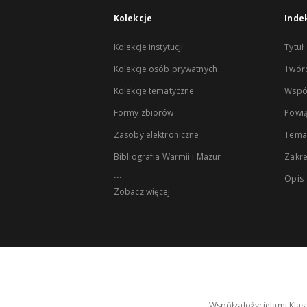
Kolekcje
Inde
Kolekcje instytucji
Tytuł
Kolekcje osób prywatnych
Twór
Kolekcje tematyczne
Wspó
Formy zbiorów
Powią
Zasoby elektroniczne
Tema
Bibliografia Warmii i Mazur
Zakr
...
Opis
Zobacz więcej
Współzałożycielami Klas