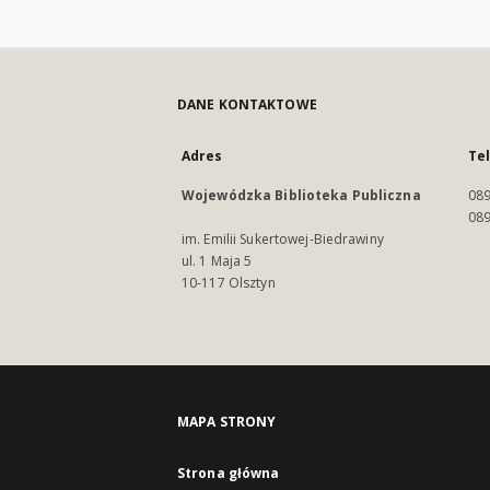
DANE KONTAKTOWE
Adres
Te
Wojewódzka Biblioteka Publiczna
089
089
im. Emilii Sukertowej-Biedrawiny
ul. 1 Maja 5
10-117 Olsztyn
MAPA STRONY
Strona główna